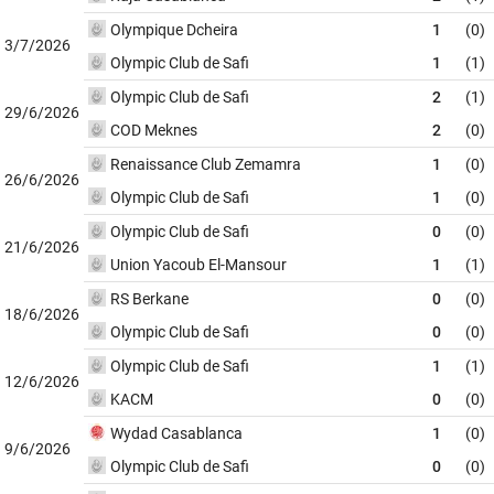
Olympique Dcheira
1
(0)
3/7/2026
Olympic Club de Safi
1
(1)
Olympic Club de Safi
2
(1)
29/6/2026
COD Meknes
2
(0)
Renaissance Club Zemamra
1
(0)
26/6/2026
Olympic Club de Safi
1
(0)
Olympic Club de Safi
0
(0)
21/6/2026
Union Yacoub El-Mansour
1
(1)
RS Berkane
0
(0)
18/6/2026
Olympic Club de Safi
0
(0)
Olympic Club de Safi
1
(1)
12/6/2026
KACM
0
(0)
Wydad Casablanca
1
(0)
9/6/2026
Olympic Club de Safi
0
(0)