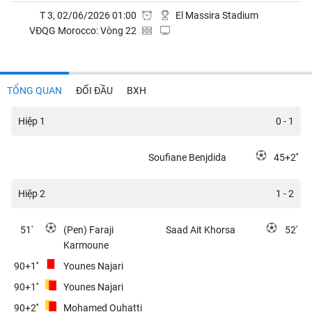
T 3, 02/06/2026 01:00
El Massira Stadium
VĐQG Morocco: Vòng 22
TỔNG QUAN
ĐỐI ĐẦU
BXH
Hiệp 1
0 - 1
Soufiane Benjdida
45+2''
Hiệp 2
1 - 2
51'
(Pen) Faraji
Saad Ait Khorsa
52'
Karmoune
90+1''
Younes Najari
90+1''
Younes Najari
90+2''
Mohamed Ouhatti