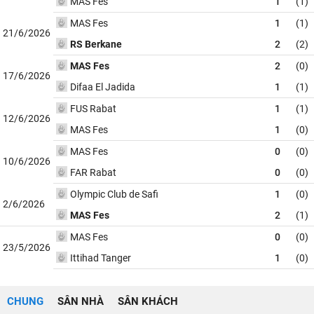
MAS Fes
1
(1)
MAS Fes
1
(1)
21/6/2026
RS Berkane
2
(2)
MAS Fes
2
(0)
17/6/2026
Difaa El Jadida
1
(1)
FUS Rabat
1
(1)
12/6/2026
MAS Fes
1
(0)
MAS Fes
0
(0)
10/6/2026
FAR Rabat
0
(0)
Olympic Club de Safi
1
(0)
2/6/2026
MAS Fes
2
(1)
MAS Fes
0
(0)
23/5/2026
Ittihad Tanger
1
(0)
CHUNG
SÂN NHÀ
SÂN KHÁCH