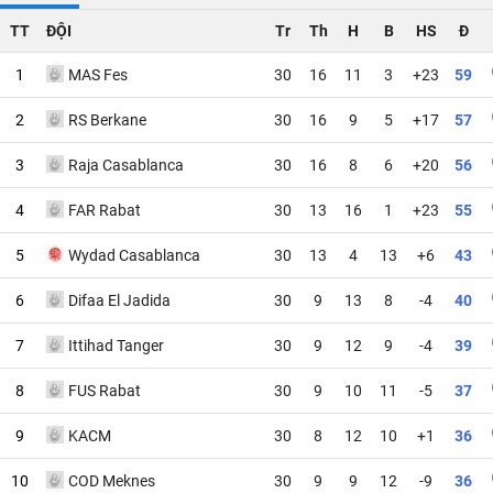
TT
ĐỘI
Tr
Th
H
B
HS
Đ
1
MAS Fes
30
16
11
3
+23
59
2
RS Berkane
30
16
9
5
+17
57
3
Raja Casablanca
30
16
8
6
+20
56
4
FAR Rabat
30
13
16
1
+23
55
5
Wydad Casablanca
30
13
4
13
+6
43
6
Difaa El Jadida
30
9
13
8
-4
40
7
Ittihad Tanger
30
9
12
9
-4
39
8
FUS Rabat
30
9
10
11
-5
37
9
KACM
30
8
12
10
+1
36
10
COD Meknes
30
9
9
12
-9
36