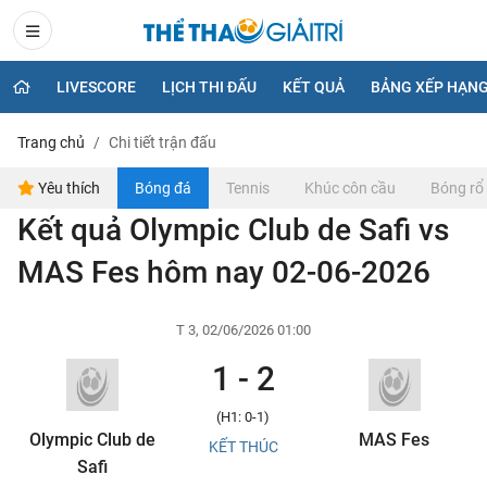
LIVESCORE
LỊCH THI ĐẤU
KẾT QUẢ
BẢNG XẾP HẠN
Trang chủ
Chi tiết trận đấu
Yêu thích
Bóng đá
Tennis
Khúc côn cầu
Bóng rổ
Kết quả Olympic Club de Safi vs
MAS Fes hôm nay 02-06-2026
T 3, 02/06/2026 01:00
1 - 2
(H1: 0-1)
Olympic Club de
MAS Fes
KẾT THÚC
Safi