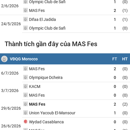
Olympic Club de Safi
1
(0)
2/6/2026
MAS Fes
2
(1)
Difaa El Jadida
1
(1)
24/5/2026
Olympic Club de Safi
1
(0)
Thành tích gần đây của MAS Fes
VĐQG Morocco
FT
HT
MAS Fes
2
(0)
6/7/2026
Olympique Dcheira
0
(0)
KACM
0
(0)
3/7/2026
MAS Fes
0
(0)
MAS Fes
2
(2)
29/6/2026
Union Yacoub El-Mansour
1
(0)
Wydad Casablanca
0
(0)
26/6/2026