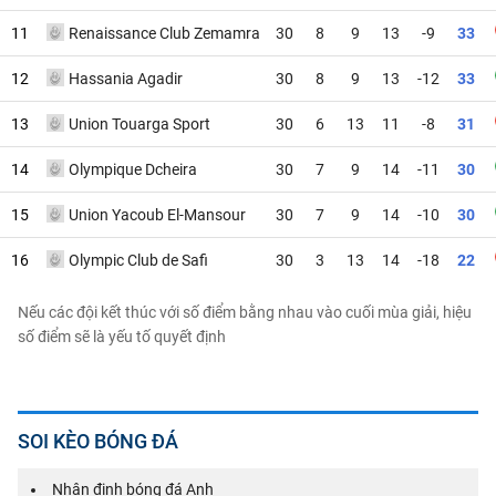
11
Renaissance Club Zemamra
30
8
9
13
-9
33
12
Hassania Agadir
30
8
9
13
-12
33
13
Union Touarga Sport
30
6
13
11
-8
31
14
Olympique Dcheira
30
7
9
14
-11
30
15
Union Yacoub El-Mansour
30
7
9
14
-10
30
16
Olympic Club de Safi
30
3
13
14
-18
22
Nếu các đội kết thúc với số điểm bằng nhau vào cuối mùa giải, hiệu
số điểm sẽ là yếu tố quyết định
SOI KÈO BÓNG ĐÁ
Nhận định bóng đá Anh