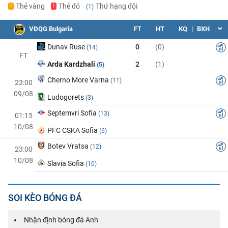
Thẻ vàng
Thẻ đỏ
Thứ hạng đội
(1)
1
1
VĐQG Bulgaria
FT
HT
KQ
|
BXH
Dunav Ruse
0
(0)
(14)
FT
Arda Kardzhali
2
(1)
(5)
Cherno More Varna
(11)
23:00
09/08
Ludogorets
(3)
Septemvri Sofia
(13)
01:15
10/08
PFC CSKA Sofia
(6)
Botev Vratsa
(12)
23:00
10/08
Slavia Sofia
(10)
SOI KÈO BÓNG ĐÁ
Nhận định bóng đá Anh