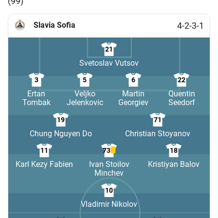
(99)
Slavia Sofia
4-2-3-1
21
Svetoslav Vutsov
3
5
6
22
Ertan
Veljko
Martin
Quentin
Tombak
Jelenkovic
Georgiev
Seedorf
19
71
Chung Nguyen Do
Christian Stoyanov
11
73
18
Karl Kezy Fabien
Ivan Stoilov
Kristiyan Balov
Minchev
10
Vladimir Nikolov