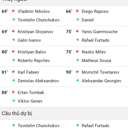
69’
Vladimir Nikolov
66’
Diego Raposo
Tsvetelin Chunchukov
Daniel
69’
Kristiyan Stoyanov
75’
Yanis Guermouche
Galin Ivanov
Rafael Furtado
80’
Kristiyan Balov
75’
Nasko Milev
Roberto Raychev
Matheus Souza
81’
Karl Fabien
90’
Momchil Tsvetanov
Denislav Aleksandrov
Aleksandar Georgiev
88’
Ertan Tombak
Viktor Genev
Cầu thủ dự bị
Tsvetelin Chunchukov
Rafael Furtado