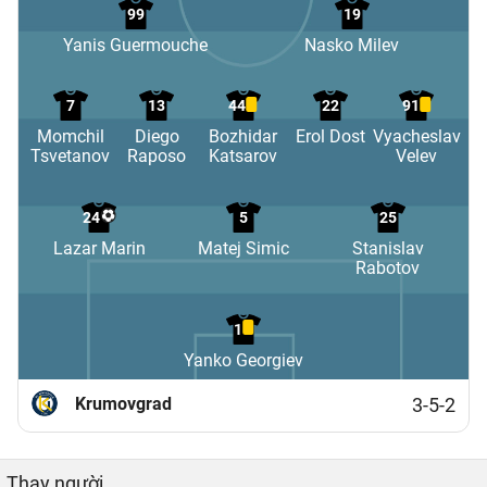
99
19
Yanis Guermouche
Nasko Milev
7
13
44
22
91
Momchil
Diego
Bozhidar
Erol Dost
Vyacheslav
Tsvetanov
Raposo
Katsarov
Velev
24
5
25
Lazar Marin
Matej Simic
Stanislav
Rabotov
1
Yanko Georgiev
Krumovgrad
3-5-2
Thay người