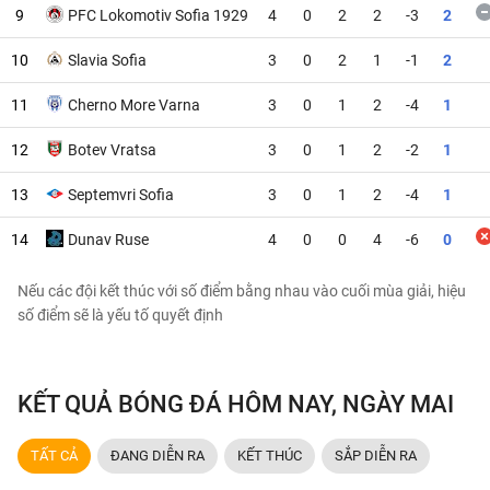
9
PFC Lokomotiv Sofia 1929
4
0
2
2
-3
2
10
Slavia Sofia
3
0
2
1
-1
2
11
Cherno More Varna
3
0
1
2
-4
1
12
Botev Vratsa
3
0
1
2
-2
1
13
Septemvri Sofia
3
0
1
2
-4
1
14
Dunav Ruse
4
0
0
4
-6
0
Nếu các đội kết thúc với số điểm bằng nhau vào cuối mùa giải, hiệu
số điểm sẽ là yếu tố quyết định
KẾT QUẢ BÓNG ĐÁ HÔM NAY, NGÀY MAI
TẤT CẢ
ĐANG DIỄN RA
KẾT THÚC
SẮP DIỄN RA