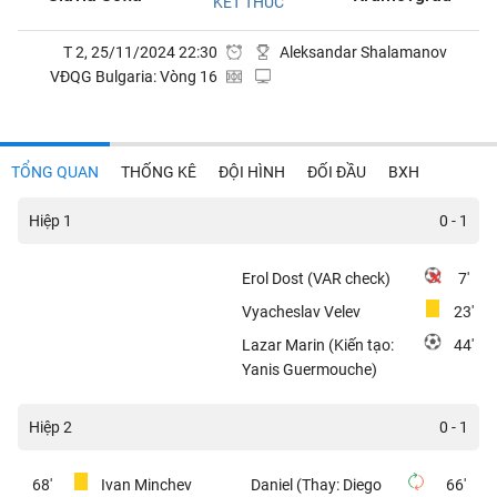
KẾT THÚC
T 2, 25/11/2024 22:30
Aleksandar Shalamanov
VĐQG Bulgaria: Vòng 16
TỔNG QUAN
THỐNG KÊ
ĐỘI HÌNH
ĐỐI ĐẦU
BXH
Hiệp 1
0 - 1
Erol Dost (VAR check)
7'
Vyacheslav Velev
23'
Lazar Marin (Kiến tạo:
44'
Yanis Guermouche)
Hiệp 2
0 - 1
68'
Ivan Minchev
Daniel (Thay: Diego
66'