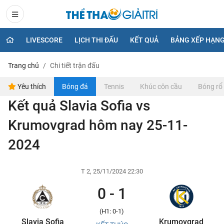
LIVESCORE
LỊCH THI ĐẤU
KẾT QUẢ
BẢNG XẾP HẠN
Trang chủ
Chi tiết trận đấu
Yêu thích
Bóng đá
Tennis
Khúc côn cầu
Bóng rổ
Kết quả Slavia Sofia vs
Krumovgrad hôm nay 25-11-
2024
T 2, 25/11/2024 22:30
0 - 1
(H1: 0-1)
Slavia Sofia
Krumovgrad