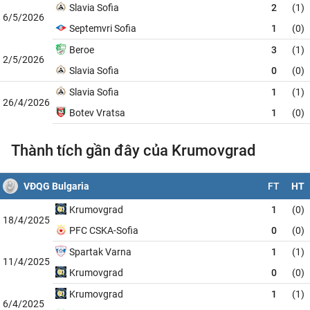
Slavia Sofia
2
(1)
6/5/2026
Septemvri Sofia
1
(0)
Beroe
3
(1)
2/5/2026
Slavia Sofia
0
(0)
Slavia Sofia
1
(1)
26/4/2026
Botev Vratsa
1
(0)
Thành tích gần đây của Krumovgrad
VĐQG Bulgaria
FT
HT
Krumovgrad
1
(0)
18/4/2025
PFC CSKA-Sofia
0
(0)
Spartak Varna
1
(1)
11/4/2025
Krumovgrad
0
(0)
Krumovgrad
1
(1)
6/4/2025