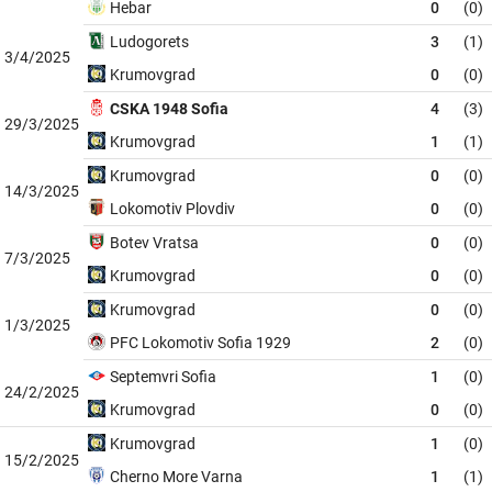
Hebar
0
(0)
Ludogorets
3
(1)
3/4/2025
Krumovgrad
0
(0)
CSKA 1948 Sofia
4
(3)
29/3/2025
Krumovgrad
1
(1)
Krumovgrad
0
(0)
14/3/2025
Lokomotiv Plovdiv
0
(0)
Botev Vratsa
0
(0)
7/3/2025
Krumovgrad
0
(0)
Krumovgrad
0
(0)
1/3/2025
PFC Lokomotiv Sofia 1929
2
(0)
Septemvri Sofia
1
(0)
24/2/2025
Krumovgrad
0
(0)
Krumovgrad
1
(0)
15/2/2025
Cherno More Varna
1
(1)