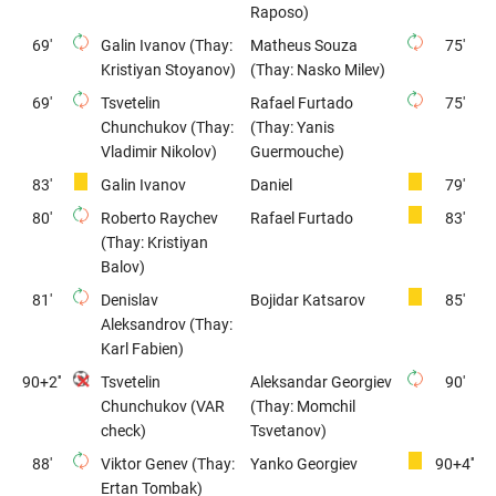
Raposo)
69'
Galin Ivanov (Thay:
Matheus Souza
75'
Kristiyan Stoyanov)
(Thay: Nasko Milev)
69'
Tsvetelin
Rafael Furtado
75'
Chunchukov (Thay:
(Thay: Yanis
Vladimir Nikolov)
Guermouche)
83'
Galin Ivanov
Daniel
79'
80'
Roberto Raychev
Rafael Furtado
83'
(Thay: Kristiyan
Balov)
81'
Denislav
Bojidar Katsarov
85'
Aleksandrov (Thay:
Karl Fabien)
90+2''
Tsvetelin
Aleksandar Georgiev
90'
Chunchukov (VAR
(Thay: Momchil
check)
Tsvetanov)
88'
Viktor Genev (Thay:
Yanko Georgiev
90+4''
Ertan Tombak)