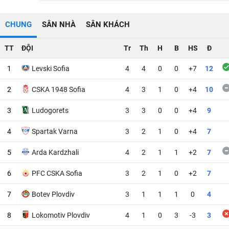
CHUNG
SÂN NHÀ
SÂN KHÁCH
TT
ĐỘI
Tr
Th
H
B
HS
Đ
1
Levski Sofia
4
4
0
0
+7
12
2
CSKA 1948 Sofia
4
3
1
0
+4
10
3
Ludogorets
3
3
0
0
+4
9
4
Spartak Varna
3
2
1
0
+4
7
5
Arda Kardzhali
4
2
1
1
+2
7
6
PFC CSKA Sofia
3
2
1
0
+2
7
7
Botev Plovdiv
3
1
1
1
0
4
8
Lokomotiv Plovdiv
4
1
0
3
-3
3