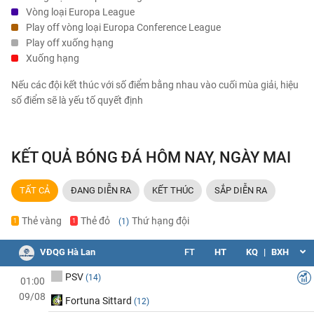
Vòng loại Europa League
Play off vòng loại Europa Conference League
Play off xuống hạng
Xuống hạng
Nếu các đội kết thúc với số điểm bằng nhau vào cuối mùa giải, hiệu
số điểm sẽ là yếu tố quyết định
KẾT QUẢ BÓNG ĐÁ HÔM NAY, NGÀY MAI
TẤT CẢ
ĐANG DIỄN RA
KẾT THÚC
SẮP DIỄN RA
Thẻ vàng
Thẻ đỏ
Thứ hạng đội
(1)
1
1
VĐQG Hà Lan
FT
HT
KQ
|
BXH
PSV
(14)
01:00
09/08
Fortuna Sittard
(12)