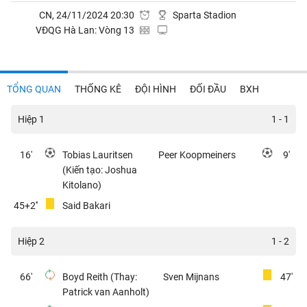
CN, 24/11/2024 20:30
Sparta Stadion
VĐQG Hà Lan: Vòng 13
TỔNG QUAN
THỐNG KÊ
ĐỘI HÌNH
ĐỐI ĐẦU
BXH
Hiệp 1
1 - 1
16'
Tobias Lauritsen
Peer Koopmeiners
9'
(Kiến tạo: Joshua
Kitolano)
45+2''
Said Bakari
Hiệp 2
1 - 2
66'
Boyd Reith (Thay:
Sven Mijnans
47'
Patrick van Aanholt)