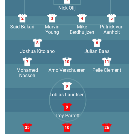
Nick Olij
2
3
4
5
Said Bakari
Marvin
Mike
Patrick van
Young
Eerdhuijzen
Aanholt
8
6
Joshua Kitolano
Julian Baas
7
10
11
Mohamed
Arno Verschueren
Pelle Clement
Nassoh
9
Tobias Lauritsen
9
Troy Parrott
35
10
26