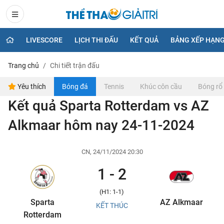
LIVESCORE
LỊCH THI ĐẤU
KẾT QUẢ
BẢNG XẾP HẠN
Trang chủ
Chi tiết trận đấu
Yêu thích
Bóng đá
Tennis
Khúc côn cầu
Bóng rổ
Kết quả Sparta Rotterdam vs AZ
Alkmaar hôm nay 24-11-2024
CN, 24/11/2024 20:30
1 - 2
(H1: 1-1)
Sparta
AZ Alkmaar
KẾT THÚC
Rotterdam