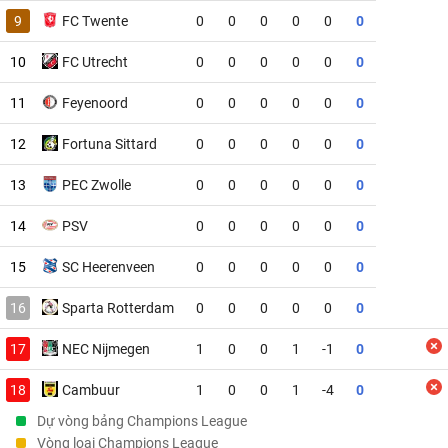
9
FC Twente
0
0
0
0
0
0
10
FC Utrecht
0
0
0
0
0
0
11
Feyenoord
0
0
0
0
0
0
12
Fortuna Sittard
0
0
0
0
0
0
13
PEC Zwolle
0
0
0
0
0
0
14
PSV
0
0
0
0
0
0
15
SC Heerenveen
0
0
0
0
0
0
16
Sparta Rotterdam
0
0
0
0
0
0
17
NEC Nijmegen
1
0
0
1
-1
0
18
Cambuur
1
0
0
1
-4
0
Dự vòng bảng Champions League
Vòng loại Champions League