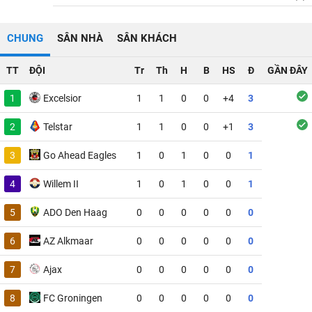
CHUNG
SÂN NHÀ
SÂN KHÁCH
TT
ĐỘI
Tr
Th
H
B
HS
Đ
GẦN ĐÂY
1
Excelsior
1
1
0
0
+4
3
2
Telstar
1
1
0
0
+1
3
3
Go Ahead Eagles
1
0
1
0
0
1
4
Willem II
1
0
1
0
0
1
5
ADO Den Haag
0
0
0
0
0
0
6
AZ Alkmaar
0
0
0
0
0
0
7
Ajax
0
0
0
0
0
0
8
FC Groningen
0
0
0
0
0
0