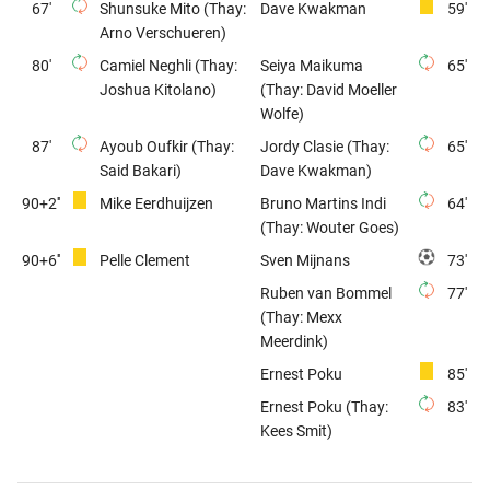
67'
Shunsuke Mito (Thay:
Dave Kwakman
59'
Arno Verschueren)
80'
Camiel Neghli (Thay:
Seiya Maikuma
65'
Joshua Kitolano)
(Thay: David Moeller
Wolfe)
87'
Ayoub Oufkir (Thay:
Jordy Clasie (Thay:
65'
Said Bakari)
Dave Kwakman)
90+2''
Mike Eerdhuijzen
Bruno Martins Indi
64'
(Thay: Wouter Goes)
90+6''
Pelle Clement
Sven Mijnans
73'
Ruben van Bommel
77'
(Thay: Mexx
Meerdink)
Ernest Poku
85'
Ernest Poku (Thay:
83'
Kees Smit)