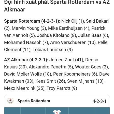
Đội hình xuất phát Sparta Rotterdam vs AZ
Alkmaar
Sparta Rotterdam (4-2-3-1):
Nick Olij (1), Said Bakari
(2), Marvin Young (3), Mike Eerdhuijzen (4), Patrick
van Aanholt (5), Joshua Kitolano (8), Julian Baas (6),
Mohamed Nassoh (7), Arno Verschueren (10), Pelle
Clement (11), Tobias Lauritsen (9)
AZ Alkmaar (4-2-3-1):
Jeroen Zoet (41), Denso
Kasius (30), Alexandre Penetra (5), Wouter Goes (3),
David Møller Wolfe (18), Peer Koopmeiners (6), Dave
Kwakman (33), Kees Smit (26), Sven Mijnans (10),
Mexx Meerdink (35), Troy Parrott (9)
Sparta Rotterdam
4-2-3-1
1