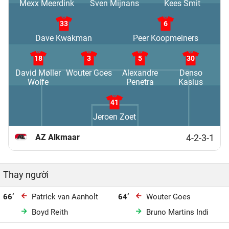
Mexx Meerdink
Sven Mijnans
Kees Smit
33
6
Dave Kwakman
Peer Koopmeiners
18
3
5
30
David Møller
Wouter Goes
Alexandre
Denso
Wolfe
Penetra
Kasius
41
Jeroen Zoet
AZ Alkmaar
4-2-3-1
Thay người
66’
Patrick van Aanholt
64’
Wouter Goes
Boyd Reith
Bruno Martins Indi