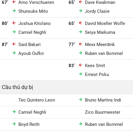
67’
Arno Verschueren
65’
Dave Kwakman
Shunsuke Mito
Jordy Clasie
80’
Joshua Kitolano
65’
David Moeller Wolfe
Camiel Neghli
Seiya Maikuma
87’
Said Bakari
77’
Mexx Meerdink
Ayoub Oufkir
Ruben van Bommel
83’
Kees Smit
Ernest Poku
Cầu thủ dự bị
Teo Quintero Leon
Bruno Martins Indi
Camiel Neghli
Zico Buurmeester
Boyd Reith
Ruben van Bommel