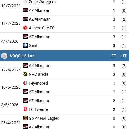
Zulte Waregem
1
(1)
19/7/2026
AZ Alkmaar
1
(0)
AZ Alkmaar
2
(2)
11/7/2026
Almere City FC
1
(1)
AZ Alkmaar
3
(1)
4/7/2026
Gent
3
(1)
VĐQG Hà Lan
FT
HT
AZ Alkmaar
3
(2)
17/5/2026
NAC Breda
3
(0)
Feyenoord
1
(0)
10/5/2026
AZ Alkmaar
1
(1)
AZ Alkmaar
2
(1)
3/5/2026
FC Twente
2
(1)
Go Ahead Eagles
0
(0)
23/4/2026
AZ Alkmaar
0
(0)