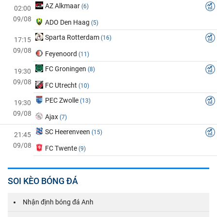
AZ Alkmaar
(6)
02:00
09/08
ADO Den Haag
(5)
Sparta Rotterdam
(16)
17:15
09/08
Feyenoord
(11)
FC Groningen
(8)
19:30
09/08
FC Utrecht
(10)
PEC Zwolle
(13)
19:30
09/08
Ajax
(7)
SC Heerenveen
(15)
21:45
09/08
FC Twente
(9)
SOI KÈO BÓNG ĐÁ
Nhận định bóng đá Anh