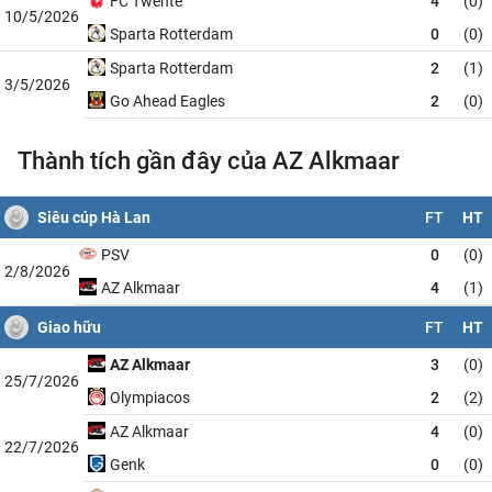
FC Twente
4
(0)
10/5/2026
Sparta Rotterdam
0
(0)
Sparta Rotterdam
2
(1)
3/5/2026
Go Ahead Eagles
2
(0)
Thành tích gần đây của AZ Alkmaar
Siêu cúp Hà Lan
FT
HT
PSV
0
(0)
2/8/2026
AZ Alkmaar
4
(1)
Giao hữu
FT
HT
AZ Alkmaar
3
(0)
25/7/2026
Olympiacos
2
(2)
AZ Alkmaar
4
(0)
22/7/2026
Genk
0
(0)