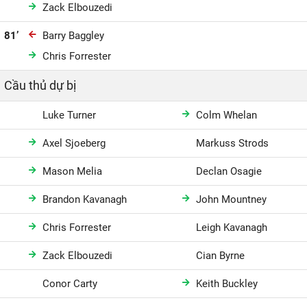
Zack Elbouzedi
81’
Barry Baggley
Chris Forrester
Cầu thủ dự bị
Luke Turner
Colm Whelan
Axel Sjoeberg
Markuss Strods
Mason Melia
Declan Osagie
Brandon Kavanagh
John Mountney
Chris Forrester
Leigh Kavanagh
Zack Elbouzedi
Cian Byrne
Conor Carty
Keith Buckley