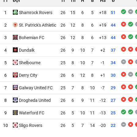
TT
ĐỘI
Tr
Th
H
B
HS
Đ
1
Shamrock Rovers
26
15
6
5
+18
51
2
St. Patrick's Athletic
26
12
8
6
+19
44
3
Bohemian FC
26
12
8
6
+13
44
4
Dundalk
26
9
10
7
+2
37
5
Shelbourne
25
8
10
7
-1
34
6
Derry City
26
6
12
8
+1
30
7
Galway United FC
25
7
8
10
-7
29
8
Drogheda United
26
6
9
11
-12
27
9
Waterford FC
26
5
10
11
-13
25
10
Sligo Rovers
26
5
7
14
-20
22