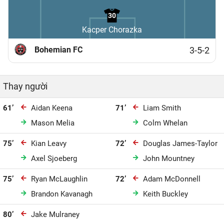
30
Kacper Chorazka
Bohemian FC
3-5-2
Thay người
61’
Aidan Keena
71’
Liam Smith
Mason Melia
Colm Whelan
75’
Kian Leavy
72’
Douglas James-Taylor
Axel Sjoeberg
John Mountney
75’
Ryan McLaughlin
72’
Adam McDonnell
Brandon Kavanagh
Keith Buckley
80’
Jake Mulraney