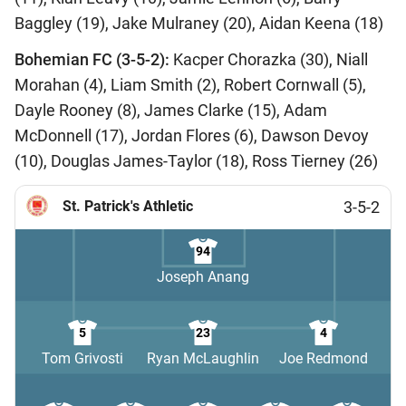
Baggley (19), Jake Mulraney (20), Aidan Keena (18)
Bohemian FC (3-5-2):
Kacper Chorazka (30), Niall
Morahan (4), Liam Smith (2), Robert Cornwall (5),
Dayle Rooney (8), James Clarke (15), Adam
McDonnell (17), Jordan Flores (6), Dawson Devoy
(10), Douglas James-Taylor (18), Ross Tierney (26)
St. Patrick's Athletic
3-5-2
94
Joseph Anang
5
23
4
Tom Grivosti
Ryan McLaughlin
Joe Redmond