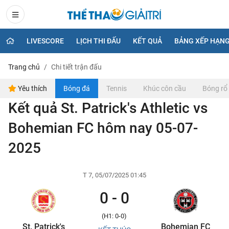
LIVESCORE
LỊCH THI ĐẤU
KẾT QUẢ
BẢNG XẾP HẠN
Trang chủ
Chi tiết trận đấu
Yêu thích
Bóng đá
Tennis
Khúc côn cầu
Bóng rổ
Kết quả St. Patrick's Athletic vs
Bohemian FC hôm nay 05-07-
2025
T 7, 05/07/2025 01:45
0 - 0
(H1: 0-0)
St. Patrick's
Bohemian FC