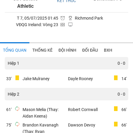
KẾT THÚC
Athletic
T 7, 05/07/2025 01:45
Richmond Park
VĐQG Ireland: Vòng 23
TỔNG QUAN
THỐNG KÊ
ĐỘI HÌNH
ĐỐI ĐẦU
BXH
Hiệp 1
0 - 0
33'
Jake Mulraney
Dayle Rooney
14'
Hiệp 2
0 - 0
61'
Mason Melia (Thay:
Robert Cornwall
66'
Aidan Keena)
75'
Brandon Kavanagh
Dawson Devoy
66'
(Thay: Ryan