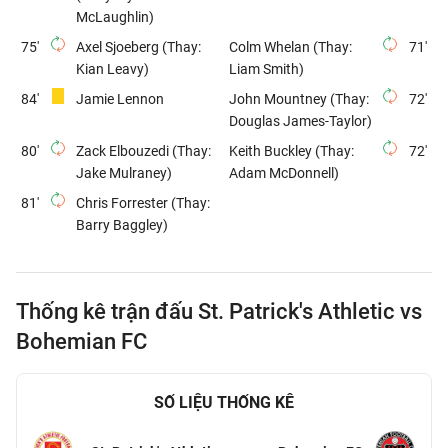
McLaughlin)
75'
Axel Sjoeberg (Thay:
Colm Whelan (Thay:
71'
Kian Leavy)
Liam Smith)
84'
Jamie Lennon
John Mountney (Thay:
72'
Douglas James-Taylor)
80'
Zack Elbouzedi (Thay:
Keith Buckley (Thay:
72'
Jake Mulraney)
Adam McDonnell)
81'
Chris Forrester (Thay:
Barry Baggley)
Thống kê trận đấu St. Patrick's Athletic vs
Bohemian FC
SỐ LIỆU THỐNG KÊ