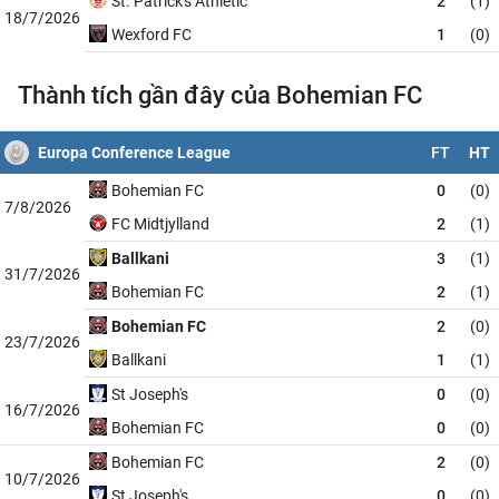
St. Patrick's Athletic
2
(1)
18/7/2026
Wexford FC
1
(0)
Thành tích gần đây của Bohemian FC
Europa Conference League
FT
HT
Bohemian FC
0
(0)
7/8/2026
FC Midtjylland
2
(1)
Ballkani
3
(1)
31/7/2026
Bohemian FC
2
(1)
Bohemian FC
2
(0)
23/7/2026
Ballkani
1
(1)
St Joseph's
0
(0)
16/7/2026
Bohemian FC
0
(0)
Bohemian FC
2
(0)
10/7/2026
St Joseph's
0
(0)