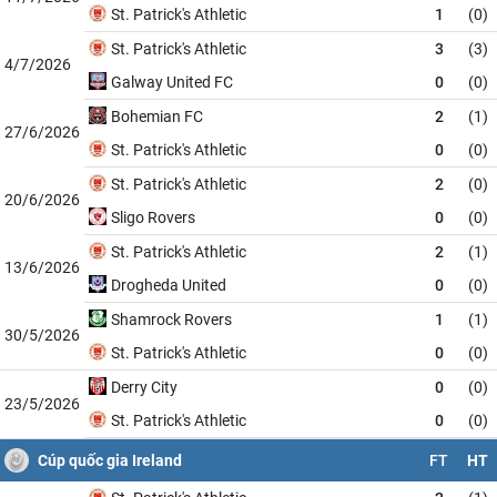
St. Patrick's Athletic
1
(0)
St. Patrick's Athletic
3
(3)
4/7/2026
Galway United FC
0
(0)
Bohemian FC
2
(1)
27/6/2026
St. Patrick's Athletic
0
(0)
St. Patrick's Athletic
2
(0)
20/6/2026
Sligo Rovers
0
(0)
St. Patrick's Athletic
2
(1)
13/6/2026
Drogheda United
0
(0)
Shamrock Rovers
1
(1)
30/5/2026
St. Patrick's Athletic
0
(0)
Derry City
0
(0)
23/5/2026
St. Patrick's Athletic
0
(0)
Cúp quốc gia Ireland
FT
HT