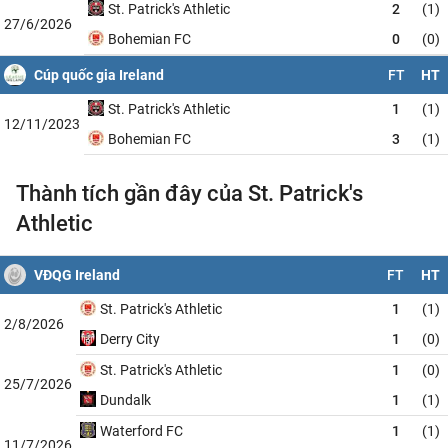
St. Patrick's Athletic
2
(1)
27/6/2026
Bohemian FC
0
(0)
Cúp quốc gia Ireland
FT
HT
St. Patrick's Athletic
1
(1)
12/11/2023
Bohemian FC
3
(1)
Thành tích gần đây của St. Patrick's
Athletic
VĐQG Ireland
FT
HT
St. Patrick's Athletic
1
(1)
2/8/2026
Derry City
1
(0)
St. Patrick's Athletic
1
(0)
25/7/2026
Dundalk
1
(1)
Waterford FC
1
(1)
11/7/2026