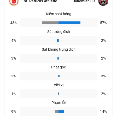
St. Patrick's Athletic
Bohemian FC
Kiểm soát bóng
43%
57%
Sút trúng đích
4%
2%
Sút không trúng đích
3%
2%
Phạt góc
2%
3%
Việt vị
1%
2%
Phạm lỗi
9%
14%