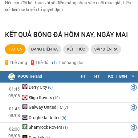
Nếu các đội kết thúc với số điểm bằng nhau vào cuối mùa giải, hiệu
số điểm sẽ là yếu tố quyết định
KẾT QUẢ BÓNG ĐÁ HÔM NAY, NGÀY MAI
TẤT CẢ
ĐANG DIỄN RA
KẾT THÚC
SẮP DIỄN RA
Thẻ vàng
Thẻ đỏ
Thứ hạng đội
(1)
1
1
VĐQG Ireland
FT
HT
KQ
|
BXH
Derry City
(6)
01:45
08/08
Sligo Rovers
(10)
Galway United FC
(7)
01:45
08/08
Drogheda United
(8)
Shamrock Rovers
(1)
02:00
08/08
Dundalk
(4)