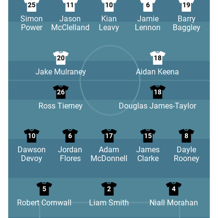
25
11
10
6
19
Simon
Jason
Kian
Jamie
Barry
Power
McClelland
Leavy
Lennon
Baggley
20
18
Jake Mulraney
Aidan Keena
26
18
Ross Tierney
Douglas James-Taylor
10
6
17
15
8
Dawson
Jordan
Adam
James
Dayle
Devoy
Flores
McDonnell
Clarke
Rooney
5
2
4
Robert Cornwall
Liam Smith
Niall Morahan