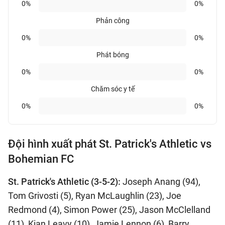
0%
0%
Phản công
0%
0%
Phát bóng
0%
0%
Chăm sóc y tế
0%
0%
Đội hình xuất phát St. Patrick's Athletic vs
Bohemian FC
St. Patrick's Athletic (3-5-2):
Joseph Anang (94),
Tom Grivosti (5), Ryan McLaughlin (23), Joe
Redmond (4), Simon Power (25), Jason McClelland
(11), Kian Leavy (10), Jamie Lennon (6), Barry