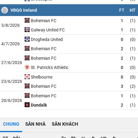
VĐQG Ireland
FT
HT
Bohemian FC
1
(1)
3/8/2026
Galway United FC
1
(1)
Drogheda United
0
(0)
4/7/2026
Bohemian FC
2
(1)
Bohemian FC
2
(1)
27/6/2026
St. Patrick's Athletic
0
(0)
Shelbourne
0
(0)
23/6/2026
Bohemian FC
3
(2)
Bohemian FC
1
(1)
20/6/2026
Dundalk
2
(1)
CHUNG
SÂN NHÀ
SÂN KHÁCH