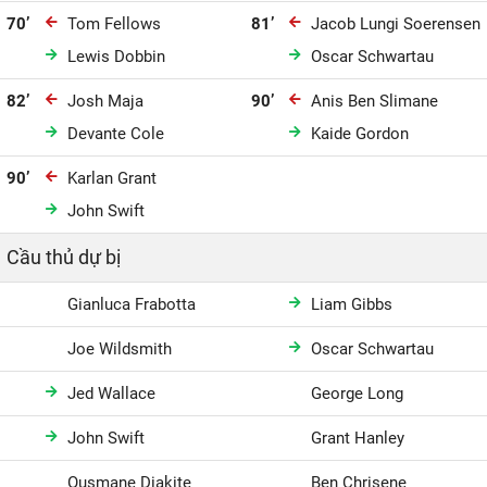
70’
Tom Fellows
81’
Jacob Lungi Soerensen
Lewis Dobbin
Oscar Schwartau
82’
Josh Maja
90’
Anis Ben Slimane
Devante Cole
Kaide Gordon
90’
Karlan Grant
John Swift
Cầu thủ dự bị
Gianluca Frabotta
Liam Gibbs
Joe Wildsmith
Oscar Schwartau
Jed Wallace
George Long
John Swift
Grant Hanley
Ousmane Diakite
Ben Chrisene