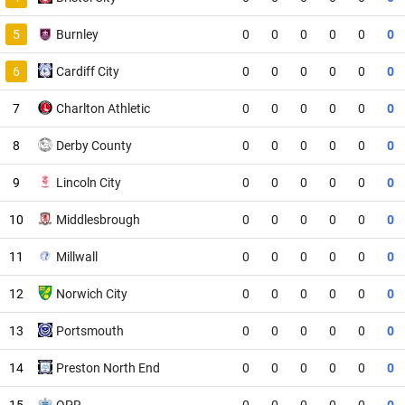
5
Burnley
0
0
0
0
0
0
6
Cardiff City
0
0
0
0
0
0
7
Charlton Athletic
0
0
0
0
0
0
8
Derby County
0
0
0
0
0
0
9
Lincoln City
0
0
0
0
0
0
10
Middlesbrough
0
0
0
0
0
0
11
Millwall
0
0
0
0
0
0
12
Norwich City
0
0
0
0
0
0
13
Portsmouth
0
0
0
0
0
0
14
Preston North End
0
0
0
0
0
0
15
QPR
0
0
0
0
0
0