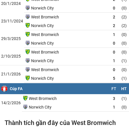
20/1/2024
Norwich City
0
(0)
West Bromwich
2
(2)
23/11/2024
Norwich City
2
(2)
West Bromwich
1
(0)
29/3/2025
Norwich City
0
(0)
West Bromwich
0
(0)
2/10/2025
Norwich City
1
(1)
West Bromwich
0
(0)
21/1/2026
Norwich City
5
(1)
Cúp FA
FT
HT
West Bromwich
3
(1)
14/2/2026
Norwich City
1
(0)
Thành tích gần đây của West Bromwich