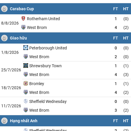
Carabao Cup
FT
HT
Rotherham United
1
(0)
8/8/2026
West Brom
4
(2)
Giao hữu
FT
HT
Peterborough United
0
(0)
1/8/2026
West Brom
2
(0)
Shrewsbury Town
1
(1)
25/7/2026
West Brom
4
(3)
Bromley
1
(1)
18/7/2026
West Brom
4
(2)
Sheffield Wednesday
0
(0)
11/7/2026
West Brom
3
(2)
Hạng nhất Anh
FT
HT
Sheffield Wednesday
2
(2)