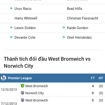
Uros Racic
Brad Hills
Harry Whitwell
Christian Fassnacht
Lewis Dobbin
Kaide Gordon
Devante Cole
Onel Hernández
Thành tích đối đầu West Bromwich vs
Norwich City
Premier League
FT
HT
West Bromwich
4
(0)
12/5/2013
Norwich City
0
(0)
West Bromwich
0
(0)
7/12/2013