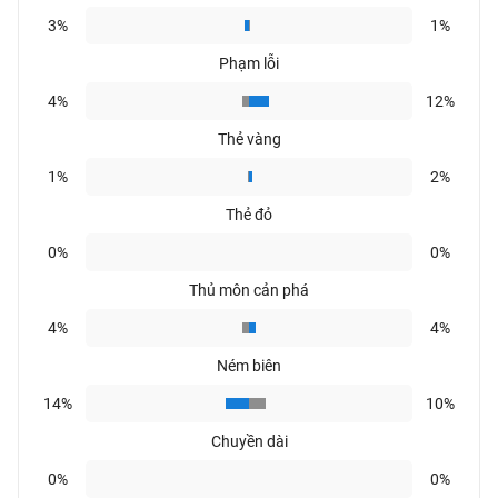
3%
1%
Phạm lỗi
4%
12%
Thẻ vàng
1%
2%
Thẻ đỏ
0%
0%
Thủ môn cản phá
4%
4%
Ném biên
14%
10%
Chuyền dài
0%
0%