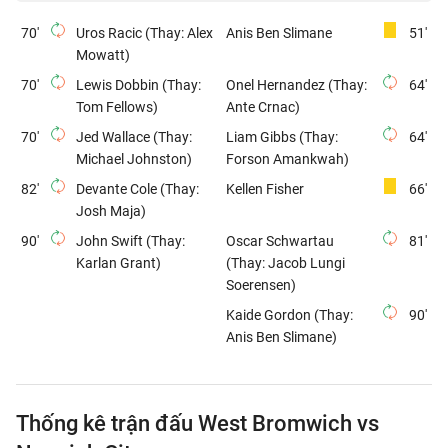
70'
Uros Racic (Thay: Alex
Anis Ben Slimane
51'
Mowatt)
70'
Lewis Dobbin (Thay:
Onel Hernandez (Thay:
64'
Tom Fellows)
Ante Crnac)
70'
Jed Wallace (Thay:
Liam Gibbs (Thay:
64'
Michael Johnston)
Forson Amankwah)
82'
Devante Cole (Thay:
Kellen Fisher
66'
Josh Maja)
90'
John Swift (Thay:
Oscar Schwartau
81'
Karlan Grant)
(Thay: Jacob Lungi
Soerensen)
Kaide Gordon (Thay:
90'
Anis Ben Slimane)
Thống kê trận đấu West Bromwich vs