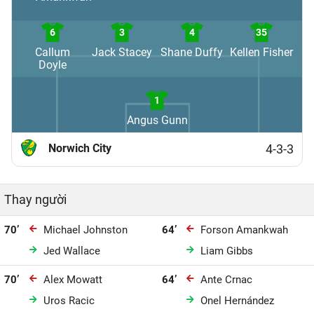
6
3
4
35
Callum
Jack Stacey
Shane Duffy
Kellen Fisher
Doyle
1
Angus Gunn
Norwich City
4-3-3
Thay người
70’
Michael Johnston
64’
Forson Amankwah
Jed Wallace
Liam Gibbs
70’
Alex Mowatt
64’
Ante Crnac
Uros Racic
Onel Hernández