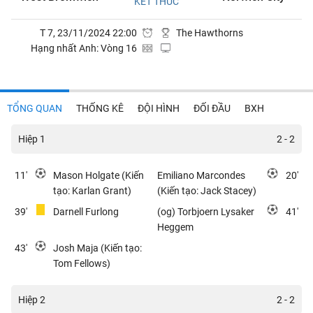
KẾT THÚC
T 7, 23/11/2024 22:00
The Hawthorns
Hạng nhất Anh: Vòng 16
TỔNG QUAN
THỐNG KÊ
ĐỘI HÌNH
ĐỐI ĐẦU
BXH
Hiệp 1
2 - 2
11'
Mason Holgate (Kiến
Emiliano Marcondes
20'
tạo: Karlan Grant)
(Kiến tạo: Jack Stacey)
39'
Darnell Furlong
(og) Torbjoern Lysaker
41'
Heggem
43'
Josh Maja (Kiến tạo:
Tom Fellows)
Hiệp 2
2 - 2