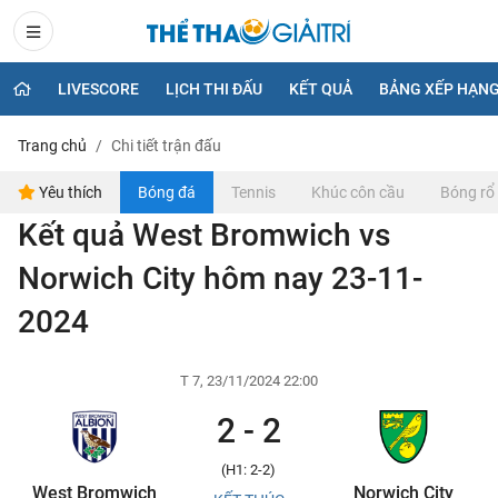
LIVESCORE
LỊCH THI ĐẤU
KẾT QUẢ
BẢNG XẾP HẠN
Trang chủ
Chi tiết trận đấu
Yêu thích
Bóng đá
Tennis
Khúc côn cầu
Bóng rổ
Kết quả West Bromwich vs
Norwich City hôm nay 23-11-
2024
T 7, 23/11/2024 22:00
2 - 2
(H1: 2-2)
West Bromwich
Norwich City