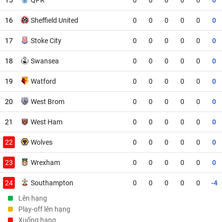
16
Sheffield United
0
0
0
0
0
0
17
Stoke City
0
0
0
0
0
0
18
Swansea
0
0
0
0
0
0
19
Watford
0
0
0
0
0
0
20
West Brom
0
0
0
0
0
0
21
West Ham
0
0
0
0
0
0
22
Wolves
0
0
0
0
0
0
23
Wrexham
0
0
0
0
0
0
24
Southampton
0
0
0
0
0
-4
Lên hạng
Play-off lên hạng
Xuống hạng