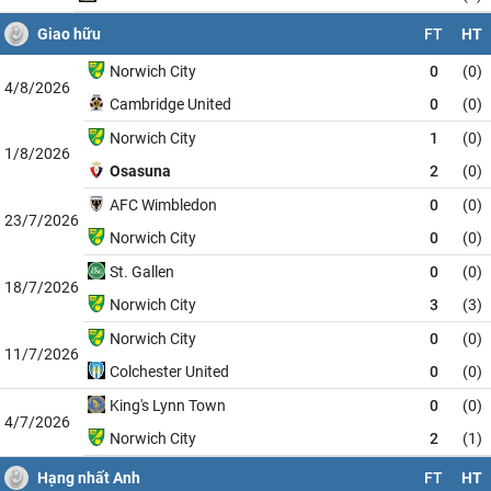
Giao hữu
FT
HT
Norwich City
0
(0)
4/8/2026
Cambridge United
0
(0)
Norwich City
1
(0)
1/8/2026
Osasuna
2
(0)
AFC Wimbledon
0
(0)
23/7/2026
Norwich City
0
(0)
St. Gallen
0
(0)
18/7/2026
Norwich City
3
(3)
Norwich City
0
(0)
11/7/2026
Colchester United
0
(0)
King's Lynn Town
0
(0)
4/7/2026
Norwich City
2
(1)
Hạng nhất Anh
FT
HT