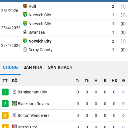
Hull
2
(1)
2/5/2026
Norwich City
1
(1)
Norwich City
1
(0)
25/4/2026
Swansea
1
(0)
Norwich City
2
(1)
22/4/2026
Derby County
1
(0)
CHUNG
SÂN NHÀ
SÂN KHÁCH
TT
ĐỘI
Tr
Th
H
B
HS
Đ
1
Birmingham City
0
0
0
0
0
0
2
Blackburn Rovers
0
0
0
0
0
0
3
Bolton Wanderers
0
0
0
0
0
0
4
Bristol City
0
0
0
0
0
0