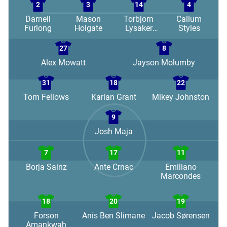
2
3
14
4
Darnell
Mason
Torbjorn
Callum
Furlong
Holgate
Lysaker
Styles
Heggem
27
8
Alex Mowatt
Jayson Molumby
31
18
22
Tom Fellows
Karlan Grant
Mikey Johnston
9
Josh Maja
7
17
11
Borja Sainz
Ante Crnac
Emiliano
Marcondes
18
20
19
Forson
Anis Ben Slimane
Jacob Sørensen
Amankwah