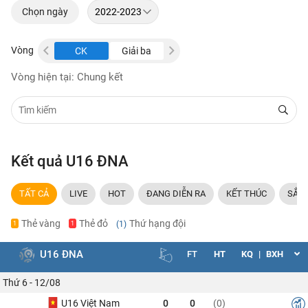
Chọn ngày
Vòng
Giải ba
CK
Giải ba
CK
Giải ba
Vòng hiện tại: Chung kết
Kết quả U16 ĐNA
TẤT CẢ
LIVE
HOT
ĐANG DIỄN RA
KẾT THÚC
SẮP 
Thẻ vàng
Thẻ đỏ
Thứ hạng đội
(1)
1
1
U16 ĐNA
FT
HT
KQ
|
BXH
Thứ 6 - 12/08
U16 Việt Nam
0
0
(0)