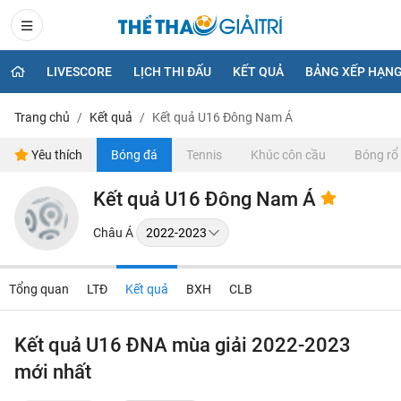
LIVESCORE
LỊCH THI ĐẤU
KẾT QUẢ
BẢNG XẾP HẠN
Trang chủ
Kết quả
Kết quả U16 Đông Nam Á
Yêu thích
Bóng đá
Tennis
Khúc côn cầu
Bóng rổ
Kết quả U16 Đông Nam Á
Châu Á
Tổng quan
LTĐ
Kết quả
BXH
CLB
Kết quả U16 ĐNA mùa giải 2022-2023
mới nhất