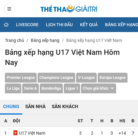
LIVESCORE
LỊCH THI ĐẤU
KẾT QUẢ
BẢNG XẾP HẠN
Trang chủ
Bảng xếp hạng
Bảng xếp hạng U17 Việt Nam
Bảng xếp hạng U17 Việt Nam Hôm
Nay
Premier League
Champions League
V-League
Europa League
La Liga
Serie A
Bundesliga
Ligue 1
Chọn giải khác
CHUNG
SÂN NHÀ
SÂN KHÁCH
A
ĐỘI
ST
T
H
B
HS
Đ
1
U17 Việt Nam
3
2
1
0
+14
7