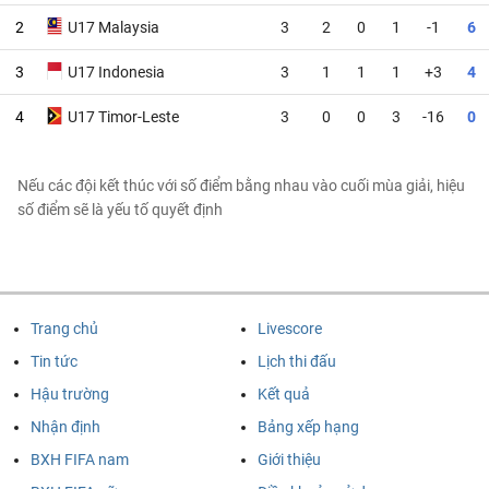
2
U17 Malaysia
3
2
0
1
-1
6
3
U17 Indonesia
3
1
1
1
+3
4
4
U17 Timor-Leste
3
0
0
3
-16
0
Nếu các đội kết thúc với số điểm bằng nhau vào cuối mùa giải, hiệu
số điểm sẽ là yếu tố quyết định
Trang chủ
Livescore
Tin tức
Lịch thi đấu
Hậu trường
Kết quả
Nhận định
Bảng xếp hạng
BXH FIFA nam
Giới thiệu