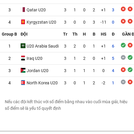
3
Qatar U20
3
1
0
2
+1
3
4
Kyrgyzstan U20
3
0
0
3
-11
0
Group B
ĐỘI
Tr
Th
H
B
HS
Đ
GẦN 
1
U20 Arabia Saudi
3
2
0
1
+1
6
2
Iraq U20
3
1
2
0
+1
5
3
Jordan U20
3
1
1
1
0
4
4
North Korea U20
3
0
1
2
-2
1
Nếu các đội kết thúc với số điểm bằng nhau vào cuối mùa giải, hiệu
số điểm sẽ là yếu tố quyết định