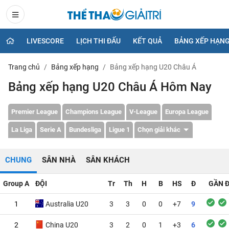
LIVESCORE
LỊCH THI ĐẤU
KẾT QUẢ
BẢNG XẾP HẠN
Trang chủ
Bảng xếp hạng
Bảng xếp hạng U20 Châu Á
Bảng xếp hạng U20 Châu Á Hôm Nay
Premier League
Champions League
V-League
Europa League
La Liga
Serie A
Bundesliga
Ligue 1
Chọn giải khác
CHUNG
SÂN NHÀ
SÂN KHÁCH
Group A
ĐỘI
Tr
Th
H
B
HS
Đ
GẦN 
1
Australia U20
3
3
0
0
+7
9
2
China U20
3
2
0
1
+3
6