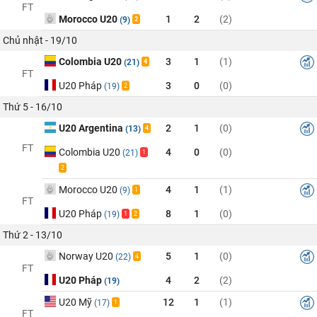
FT
Morocco U20
1
2
(2)
(9)
2
Chủ nhật - 19/10
Colombia U20
3
1
(1)
(21)
4
FT
U20 Pháp
3
0
(0)
(19)
2
Thứ 5 - 16/10
U20 Argentina
2
1
(0)
(13)
4
FT
Colombia U20
4
0
(0)
(21)
1
2
Morocco U20
4
1
(1)
(9)
1
FT
U20 Pháp
8
1
(0)
(19)
1
2
Thứ 2 - 13/10
Norway U20
5
1
(0)
(22)
4
FT
U20 Pháp
4
2
(2)
(19)
U20 Mỹ
12
1
(1)
(17)
1
FT