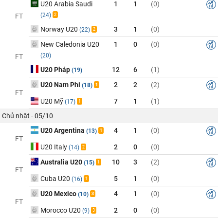
U20 Arabia Saudi
1
1
(0)
(24)
FT
2
Norway U20
3
1
(0)
(22)
2
New Caledonia U20
1
0
(0)
(20)
FT
U20 Pháp
12
6
(1)
(19)
U20 Nam Phi
2
2
(2)
(18)
1
FT
U20 Mỹ
7
1
(1)
(17)
1
Chủ nhật - 05/10
U20 Argentina
4
1
(0)
(13)
1
FT
U20 Italy
2
0
(0)
(14)
2
Australia U20
10
3
(2)
(15)
1
FT
Cuba U20
5
1
(0)
(16)
1
U20 Mexico
4
1
(0)
(10)
3
FT
Morocco U20
2
0
(0)
(9)
3