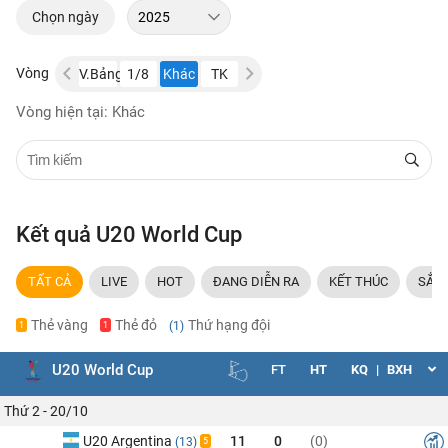
Chọn ngày
Vòng
BK
CK
V.Bảng
1/8
Khác
TK
BK
CK
V.Bảng
1/8
Khác
Vòng hiện tại: Khác
Kết quả U20 World Cup
TẤT CẢ
LIVE
HOT
ĐANG DIỄN RA
KẾT THÚC
SẮP 
Thẻ vàng
Thẻ đỏ
Thứ hạng đội
(1)
1
1
U20 World Cup
FT
HT
KQ
|
BXH
Thứ 2 - 20/10
U20 Argentina
11
0
(0)
(13)
5