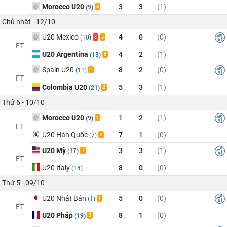
Morocco U20
3
3
(1)
(9)
3
Chủ nhật - 12/10
U20 Mexico
4
0
(0)
(10)
3
5
FT
U20 Argentina
4
2
(1)
(13)
6
Spain U20
8
2
(0)
(11)
1
FT
Colombia U20
5
3
(1)
(21)
2
Thứ 6 - 10/10
Morocco U20
1
2
(1)
(9)
1
FT
U20 Hàn Quốc
7
1
(0)
(7)
2
U20 Mỹ
3
3
(1)
(17)
1
FT
U20 Italy
8
0
(0)
(14)
Thứ 5 - 09/10
U20 Nhật Bản
5
0
(0)
(1)
1
FT
U20 Pháp
8
1
(0)
(19)
3