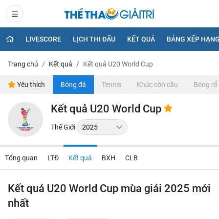
LIVESCORE
LỊCH THI ĐẤU
KẾT QUẢ
BẢNG XẾP HẠN
Trang chủ
Kết quả
Kết quả U20 World Cup
Yêu thích
Bóng đá
Tennis
Khúc côn cầu
Bóng rổ
Kết quả U20 World Cup
Thế Giới
Tổng quan
LTĐ
Kết quả
BXH
CLB
Kết quả U20 World Cup mùa giải 2025 mới
nhất