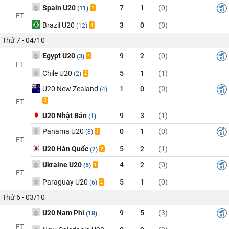
Spain U20
7
1
(0)
(11)
1
FT
Brazil U20
3
0
(0)
(12)
4
Thứ 7 - 04/10
Egypt U20
9
2
(0)
(3)
4
FT
Chile U20
5
1
(1)
(2)
2
U20 New Zealand
1
0
(0)
(4)
FT
3
U20 Nhật Bản
9
3
(1)
(1)
Panama U20
0
1
(0)
(8)
1
FT
U20 Hàn Quốc
5
2
(1)
(7)
2
Ukraine U20
4
2
(0)
(5)
1
FT
Paraguay U20
5
1
(0)
(6)
2
Thứ 6 - 03/10
U20 Nam Phi
9
5
(3)
(18)
FT