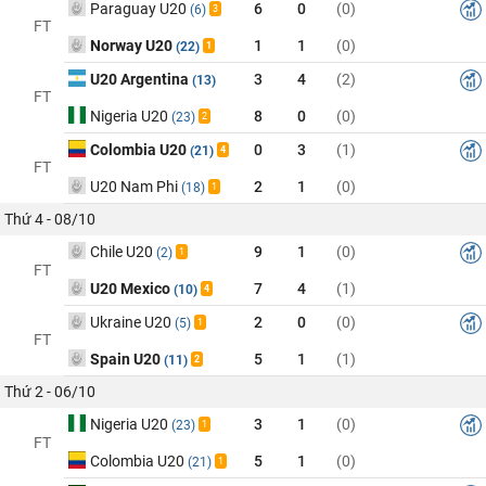
Paraguay U20
6
0
(0)
(6)
3
FT
Norway U20
1
1
(0)
(22)
1
U20 Argentina
3
4
(2)
(13)
FT
Nigeria U20
8
0
(0)
(23)
2
Colombia U20
0
3
(1)
(21)
4
FT
U20 Nam Phi
2
1
(0)
(18)
1
Thứ 4 - 08/10
Chile U20
9
1
(0)
(2)
1
FT
U20 Mexico
7
4
(1)
(10)
4
Ukraine U20
2
0
(0)
(5)
1
FT
Spain U20
5
1
(1)
(11)
2
Thứ 2 - 06/10
Nigeria U20
3
1
(0)
(23)
1
FT
Colombia U20
5
1
(0)
(21)
1