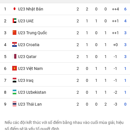
1
U23 Nhật Bản
2
2
0
0
++4
6
2
U23 UAE
2
1
1
0
++1
4
3
U23 Trung Quốc
2
1
0
1
++1
3
4
U23 Croatia
2
1
0
1
+0
3
5
U23 Qatar
2
1
0
1
-1
3
6
U23 Việt Nam
2
0
1
1
-1
1
7
U23 Iraq
2
0
1
1
-1
1
8
U23 Uzbekistan
2
0
1
1
-2
1
9
U23 Thái Lan
2
0
0
2
-3
0
Nếu các đội kết thúc với số điểm bằng nhau vào cuối mùa giải, hiệu
số điểm sẽ là yếu tố quyết định