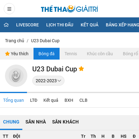
LIVESCORE
LỊCH THI ĐẤU
KẾT QUẢ
BẢNG XẾP HẠN
Trang chủ
U23 Dubai Cup
Yêu thích
Bóng đá
Tennis
Khúc côn cầu
Bóng rổ
U23 Dubai Cup
Tổng quan
LTĐ
Kết quả
BXH
CLB
CHUNG
SÂN NHÀ
SÂN KHÁCH
TT
ĐỘI
Tr
Th
H
B
HS
Đ