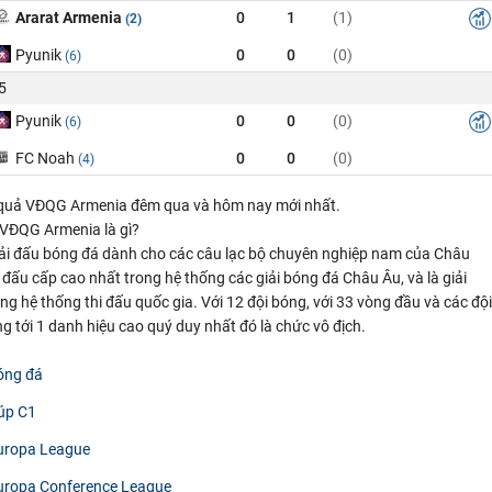
Ararat Armenia
0
1
(1)
(2)
Pyunik
0
0
(0)
(6)
5
Pyunik
0
0
(0)
(6)
FC Noah
0
0
(0)
(4)
 quả VĐQG Armenia đêm qua và hôm nay mới nhất.
 VĐQG Armenia là gì?
iải đấu bóng đá dành cho các câu lạc bộ chuyên nghiệp nam của Châu
i đấu cấp cao nhất trong hệ thống các giải bóng đá Châu Âu, và là giải
ng hệ thống thi đấu quốc gia. Với 12 đội bóng, với 33 vòng đầu và các đội
 tới 1 danh hiệu cao quý duy nhất đó là chức vô địch.
óng đá
úp C1
uropa League
uropa Conference League