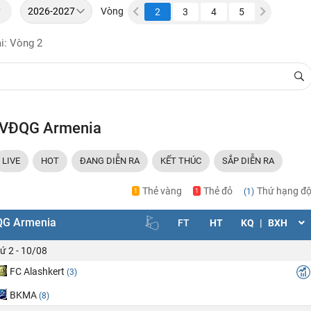
y
Vòng
31
32
33
1
2
3
4
5
6
7
i: Vòng 2
 VĐQG Armenia
LIVE
HOT
ĐANG DIỄN RA
KẾT THÚC
SẮP DIỄN RA
Thẻ vàng
Thẻ đỏ
Thứ hạng độ
(1)
1
1
G Armenia
FT
HT
KQ
|
BXH
ứ 2 - 10/08
FC Alashkert
(3)
BKMA
(8)