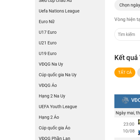
Siêu cúp châu Âu
Chọn ngà
Uefa Nations League
Vòng hiện tạ
Euro Nữ
U17 Euro
U21 Euro
U19 Euro
Kết quả
VĐQG Na Uy
TẤT CẢ
Cúp quốc gia Na Uy
VĐQG Áo
Hạng 2 Na Uy
VĐQ
UEFA Youth League
Ngày mai, th
Hạng 2 Áo
23:00
Cúp quốc gia Áo
10/08
VĐQG Phần Lan