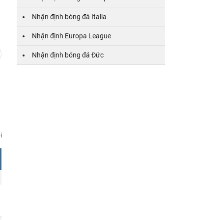
8
9
10
11
12
13
14
15
16
17
18
Nhận định bóng đá Italia
Nhận định Europa League
Nhận định bóng đá Đức
i