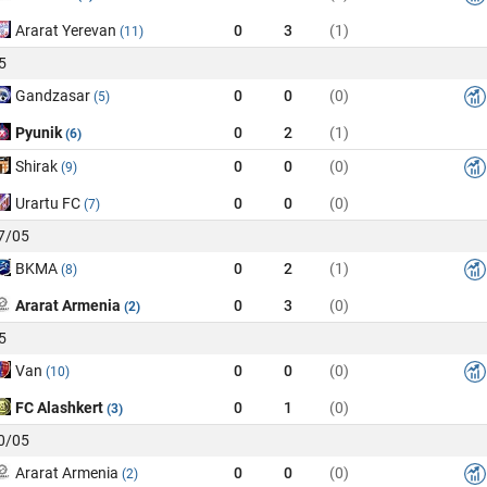
Ararat Yerevan
0
3
(1)
(11)
5
Gandzasar
0
0
(0)
(5)
Pyunik
0
2
(1)
(6)
Shirak
0
0
(0)
(9)
Urartu FC
0
0
(0)
(7)
17/05
BKMA
0
2
(1)
(8)
Ararat Armenia
0
3
(0)
(2)
5
Van
0
0
(0)
(10)
FC Alashkert
0
1
(0)
(3)
10/05
Ararat Armenia
0
0
(0)
(2)