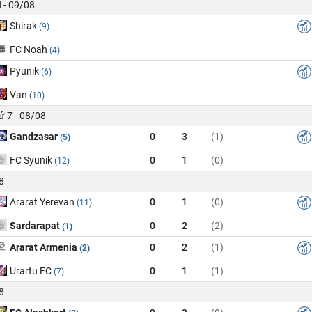
 - 09/08
Shirak
(9)
FC Noah
(4)
Pyunik
(6)
Van
(10)
ứ 7 - 08/08
Gandzasar
0
3
(1)
(5)
FC Syunik
0
1
(0)
(12)
8
Ararat Yerevan
0
1
(0)
(11)
Sardarapat
0
2
(2)
(1)
Ararat Armenia
0
2
(1)
(2)
Urartu FC
0
1
(1)
(7)
8