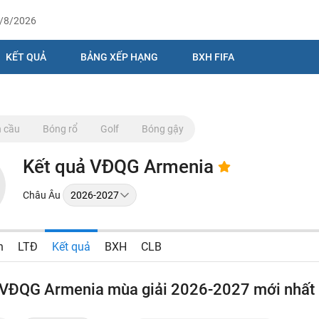
9/8/2026
KẾT QUẢ
BẢNG XẾP HẠNG
BXH FIFA
 cầu
Bóng rổ
Golf
Bóng gậy
Kết quả VĐQG Armenia
Châu Âu
n
LTĐ
Kết quả
BXH
CLB
 VĐQG Armenia mùa giải 2026-2027 mới nhất