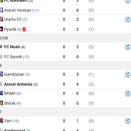
FC Alashkert
0
3
(0)
(3)
Ararat Yerevan
0
0
(0)
(11)
Urartu FC
0
2
(0)
(7)
Pyunik
0
2
(1)
(6)
1
02/08
FC Noah
0
3
(2)
(4)
FC Syunik
0
0
(0)
(12)
8
Gandzasar
0
3
(1)
(5)
Ararat Armenia
0
4
(2)
(2)
BKMA
0
0
(0)
(8)
Shirak
0
0
(0)
(9)
7
Van
0
1
(0)
(10)
Sardarapat
0
4
(2)
(1)