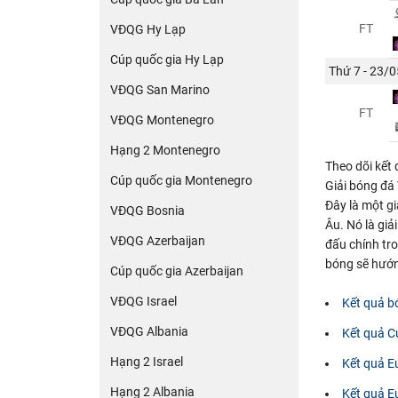
FT
VĐQG Hy Lạp
Cúp quốc gia Hy Lạp
Thứ 7 - 23/0
VĐQG San Marino
FT
VĐQG Montenegro
Hạng 2 Montenegro
Theo dõi kết
Cúp quốc gia Montenegro
Giải bóng đá
Đây là một g
VĐQG Bosnia
Âu. Nó là giả
VĐQG Azerbaijan
đấu chính tro
bóng sẽ hướng
Cúp quốc gia Azerbaijan
VĐQG Israel
Kết quả b
VĐQG Albania
Kết quả C
Hạng 2 Israel
Kết quả E
Hạng 2 Albania
Kết quả E