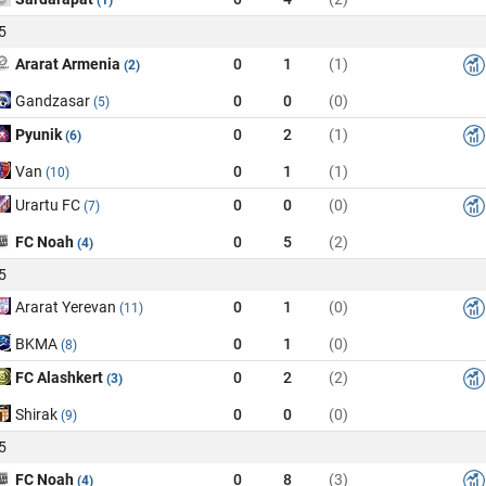
5
Ararat Armenia
0
1
(1)
(2)
Gandzasar
0
0
(0)
(5)
Pyunik
0
2
(1)
(6)
Van
0
1
(1)
(10)
Urartu FC
0
0
(0)
(7)
FC Noah
0
5
(2)
(4)
5
Ararat Yerevan
0
1
(0)
(11)
BKMA
0
1
(0)
(8)
FC Alashkert
0
2
(2)
(3)
Shirak
0
0
(0)
(9)
5
FC Noah
0
8
(3)
(4)