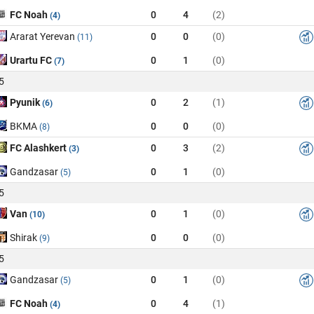
FC Noah
0
4
(2)
(4)
Ararat Yerevan
0
0
(0)
(11)
Urartu FC
0
1
(0)
(7)
5
Pyunik
0
2
(1)
(6)
BKMA
0
0
(0)
(8)
FC Alashkert
0
3
(2)
(3)
Gandzasar
0
1
(0)
(5)
5
Van
0
1
(0)
(10)
Shirak
0
0
(0)
(9)
5
Gandzasar
0
1
(0)
(5)
FC Noah
0
4
(1)
(4)