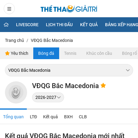
LIVESCORE
LỊCH THI ĐẤU
KẾT QUẢ
BẢNG XẾP HẠN
Trang chủ
VĐQG Bắc Macedonia
Yêu thích
Bóng đá
Tennis
Khúc côn cầu
Bóng rổ
VĐQG Bắc Macedonia
Tổng quan
LTĐ
Kết quả
BXH
CLB
Kết quả VĐQG Bắc Macedonia mới nhất