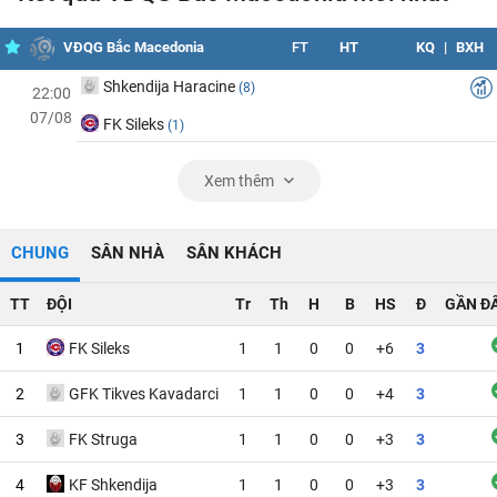
VĐQG Bắc Macedonia
FT
HT
KQ
|
BXH
Shkendija Haracine
(8)
22:00
07/08
FK Sileks
(1)
Xem thêm
CHUNG
SÂN NHÀ
SÂN KHÁCH
TT
ĐỘI
Tr
Th
H
B
HS
Đ
GẦN Đ
1
FK Sileks
1
1
0
0
+6
3
2
GFK Tikves Kavadarci
1
1
0
0
+4
3
3
FK Struga
1
1
0
0
+3
3
4
KF Shkendija
1
1
0
0
+3
3