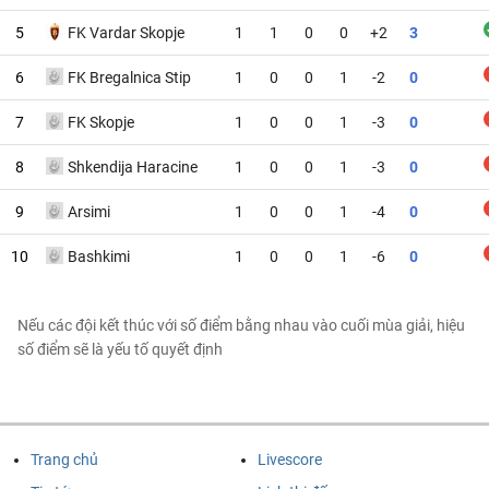
5
FK Vardar Skopje
1
1
0
0
+2
3
6
FK Bregalnica Stip
1
0
0
1
-2
0
7
FK Skopje
1
0
0
1
-3
0
8
Shkendija Haracine
1
0
0
1
-3
0
9
Arsimi
1
0
0
1
-4
0
10
Bashkimi
1
0
0
1
-6
0
Nếu các đội kết thúc với số điểm bằng nhau vào cuối mùa giải, hiệu
số điểm sẽ là yếu tố quyết định
Trang chủ
Livescore