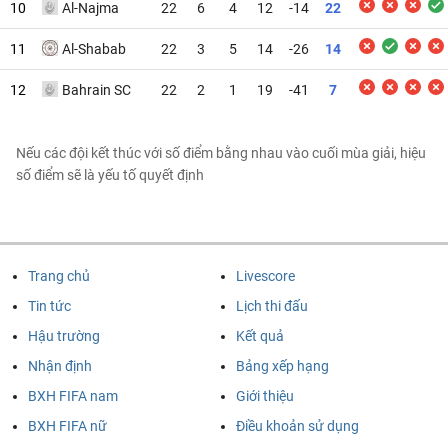
10
Al-Najma
22
6
4
12
-14
22
11
Al-Shabab
22
3
5
14
-26
14
12
Bahrain SC
22
2
1
19
-41
7
Nếu các đội kết thúc với số điểm bằng nhau vào cuối mùa giải, hiệu
số điểm sẽ là yếu tố quyết định
Trang chủ
Livescore
Tin tức
Lịch thi đấu
Hậu trường
Kết quả
Nhận định
Bảng xếp hạng
BXH FIFA nam
Giới thiệu
BXH FIFA nữ
Điều khoản sử dụng