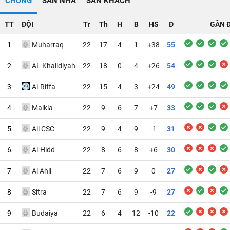
CHUNG
SÂN NHÀ
SÂN KHÁCH
TT
ĐỘI
Tr
Th
H
B
HS
Đ
GẦN 
1
Muharraq
22
17
4
1
+38
55
2
AL Khalidiyah
22
18
0
4
+26
54
3
Al-Riffa
22
15
4
3
+24
49
4
Malkia
22
9
6
7
+7
33
5
Ali CSC
22
9
4
9
-1
31
6
Al-Hidd
22
8
6
8
+6
30
7
Al Ahli
22
7
6
9
0
27
8
Sitra
22
7
6
9
-9
27
9
Budaiya
22
6
4
12
-10
22