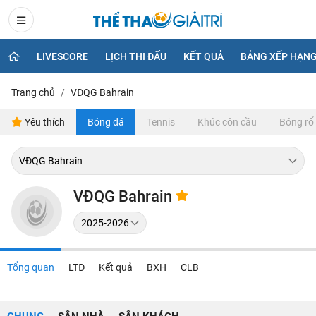
LIVESCORE
LỊCH THI ĐẤU
KẾT QUẢ
BẢNG XẾP HẠN
Trang chủ
VĐQG Bahrain
Yêu thích
Bóng đá
Tennis
Khúc côn cầu
Bóng rổ
VĐQG Bahrain
Tổng quan
LTĐ
Kết quả
BXH
CLB