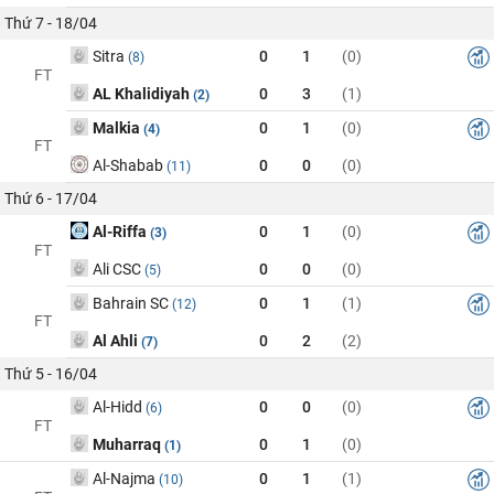
Thứ 7 - 18/04
Sitra
0
1
(0)
(8)
FT
AL Khalidiyah
0
3
(1)
(2)
Malkia
0
1
(0)
(4)
FT
Al-Shabab
0
0
(0)
(11)
Thứ 6 - 17/04
Al-Riffa
0
1
(0)
(3)
FT
Ali CSC
0
0
(0)
(5)
Bahrain SC
0
1
(1)
(12)
FT
Al Ahli
0
2
(2)
(7)
Thứ 5 - 16/04
Al-Hidd
0
0
(0)
(6)
FT
Muharraq
0
1
(0)
(1)
Al-Najma
0
1
(1)
(10)