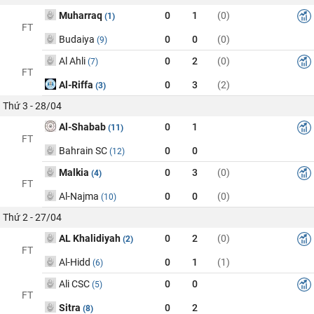
Muharraq
0
1
(0)
(1)
FT
Budaiya
0
0
(0)
(9)
Al Ahli
0
2
(0)
(7)
FT
Al-Riffa
0
3
(2)
(3)
Thứ 3 - 28/04
Al-Shabab
0
1
(11)
FT
Bahrain SC
0
0
(12)
Malkia
0
3
(0)
(4)
FT
Al-Najma
0
0
(0)
(10)
Thứ 2 - 27/04
AL Khalidiyah
0
2
(0)
(2)
FT
Al-Hidd
0
1
(1)
(6)
Ali CSC
0
0
(5)
FT
Sitra
0
2
(8)