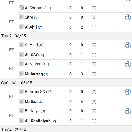
FT
Al-Shabab
0
0
(0)
(11)
Sitra
0
0
(0)
(8)
FT
Al Ahli
0
2
(1)
(7)
Thứ 2 - 04/05
Al-Hidd
0
0
(0)
(6)
FT
Ali CSC
0
1
(1)
(5)
Al-Najma
0
1
(0)
(10)
FT
Muharraq
0
3
(0)
(1)
Chủ nhật - 03/05
Bahrain SC
0
0
(0)
(12)
FT
Malkia
0
4
(3)
(4)
Budaiya
0
0
(0)
(9)
FT
AL Khalidiyah
0
1
(1)
(2)
Thứ 4 - 29/04