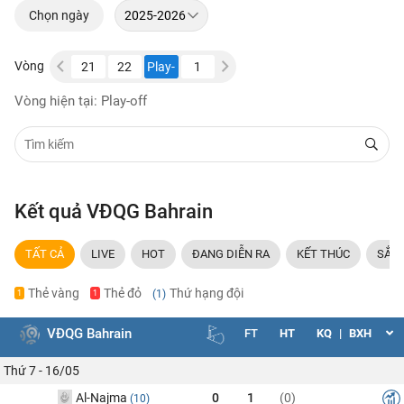
Chọn ngày
Vòng
19
20
21
22
Play-
1
2
3
4
5
6
off
Vòng hiện tại: Play-off
Kết quả VĐQG Bahrain
TẤT CẢ
LIVE
HOT
ĐANG DIỄN RA
KẾT THÚC
SẮP 
Thẻ vàng
Thẻ đỏ
Thứ hạng đội
(1)
1
1
VĐQG Bahrain
FT
HT
KQ
|
BXH
Thứ 7 - 16/05
Al-Najma
0
1
(0)
(10)