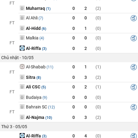
FT
Muharraq
0
2
(2)
(1)
Al Ahli
0
0
(0)
(7)
FT
Al-Hidd
0
1
(0)
(6)
Malkia
0
0
(0)
(4)
FT
Al-Riffa
0
2
(0)
(3)
Chủ nhật - 10/05
Al-Shabab
0
1
(1)
(11)
FT
Sitra
0
3
(2)
(8)
Ali CSC
0
2
(1)
(5)
FT
Budaiya
0
0
(0)
(9)
Bahrain SC
0
0
(0)
(12)
FT
Al-Najma
0
3
(2)
(10)
Thứ 3 - 05/05
Al-Riffa
0
4
(0)
(3)