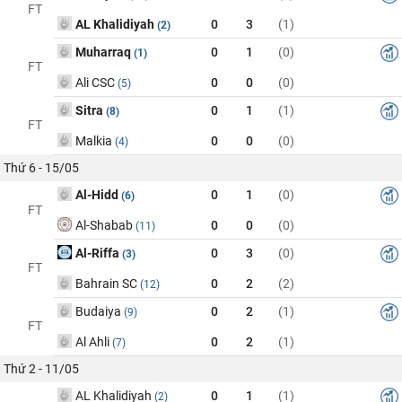
FT
AL Khalidiyah
0
3
(1)
(2)
Muharraq
0
1
(0)
(1)
FT
Ali CSC
0
0
(0)
(5)
Sitra
0
1
(1)
(8)
FT
Malkia
0
0
(0)
(4)
Thứ 6 - 15/05
Al-Hidd
0
1
(0)
(6)
FT
Al-Shabab
0
0
(0)
(11)
Al-Riffa
0
3
(0)
(3)
FT
Bahrain SC
0
2
(2)
(12)
Budaiya
0
2
(1)
(9)
FT
Al Ahli
0
2
(1)
(7)
Thứ 2 - 11/05
AL Khalidiyah
0
1
(1)
(2)