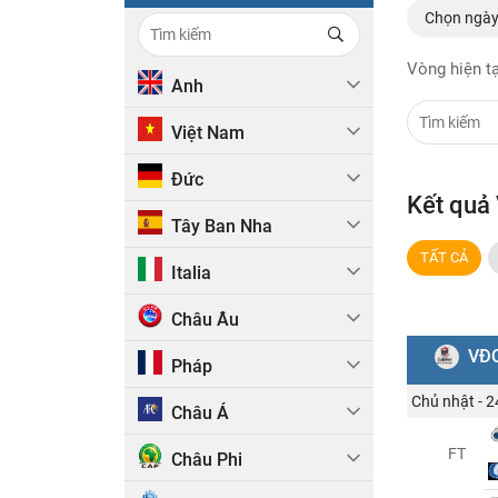
Chọn ngà
Vòng hiện tạ
Anh
Việt Nam
Đức
Kết quả
Tây Ban Nha
TẤT CẢ
Italia
Châu Âu
VĐQ
Pháp
Chủ nhật - 
Châu Á
FT
Châu Phi