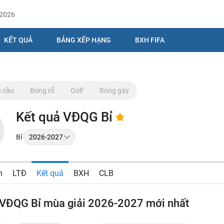
/2026
KẾT QUẢ
BẢNG XẾP HẠNG
BXH FIFA
 cầu
Bóng rổ
Golf
Bóng gậy
Kết quả VĐQG Bỉ
Bỉ
n
LTĐ
Kết quả
BXH
CLB
 VĐQG Bỉ mùa giải 2026-2027 mới nhất