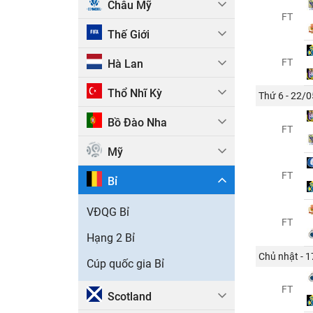
Châu Mỹ
FT
Thế Giới
FT
Hà Lan
Thổ Nhĩ Kỳ
Thứ 6 - 22/0
Bồ Đào Nha
FT
Mỹ
FT
Bỉ
VĐQG Bỉ
FT
Hạng 2 Bỉ
Chủ nhật - 
Cúp quốc gia Bỉ
FT
Scotland