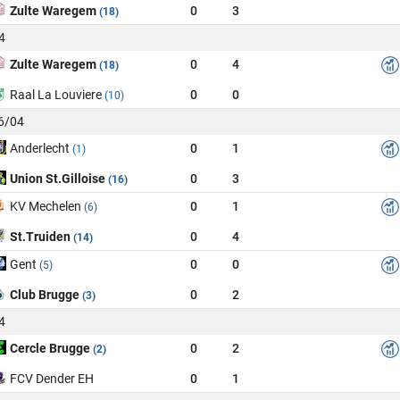
Zulte Waregem
0
3
(18)
4
Zulte Waregem
0
4
(18)
Raal La Louviere
0
0
(10)
26/04
Anderlecht
0
1
(1)
Union St.Gilloise
0
3
(16)
KV Mechelen
0
1
(6)
St.Truiden
0
4
(14)
Gent
0
0
(5)
Club Brugge
0
2
(3)
4
Cercle Brugge
0
2
(2)
FCV Dender EH
0
1