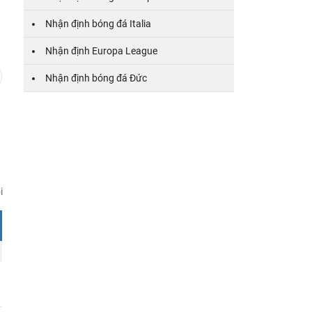
7
8
9
10
11
12
13
14
15
16
17
Nhận định bóng đá Italia
Nhận định Europa League
Nhận định bóng đá Đức
i