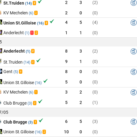
2
3
(2)
St.Truiden
(14)
2
KV Mechelen
2
0
(0)
(6)
2
4
5
(4)
Union St.Gilloise
(16)
2
Anderlecht
1
1
(0)
(1)
1
2
5
Anderlecht
8
3
(2)
(1)
2
9
1
(0)
St.Truiden
(14)
2
Gent
8
0
(0)
(5)
4
5
0
(0)
Union St.Gilloise
(16)
KV Mechelen
3
2
(0)
(6)
1
5
2
(1)
Club Brugge
(3)
2
17/05
6
5
(3)
Club Brugge
(3)
1
Union St.Gilloise
10
0
(0)
(16)
2