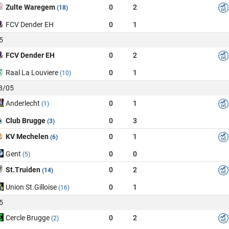
Zulte Waregem
0
2
(18)
FCV Dender EH
0
1
5
FCV Dender EH
0
2
Raal La Louviere
0
1
(10)
03/05
Anderlecht
0
1
(1)
Club Brugge
0
3
(3)
KV Mechelen
0
1
(6)
Gent
0
0
(5)
St.Truiden
0
2
(14)
Union St.Gilloise
0
1
(16)
5
Cercle Brugge
0
2
(2)