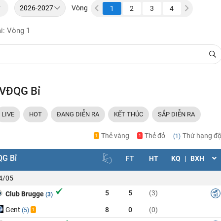
y
Vòng
31
32
33
34
1
2
3
4
5
6
i: Vòng 1
 VĐQG Bỉ
LIVE
HOT
ĐANG DIỄN RA
KẾT THÚC
SẮP DIỄN RA
Thẻ vàng
Thẻ đỏ
Thứ hạng độ
(1)
1
1
G Bỉ
FT
HT
KQ
|
BXH
24/05
5
5
(3)
Club Brugge
(3)
Gent
8
0
(0)
(5)
1