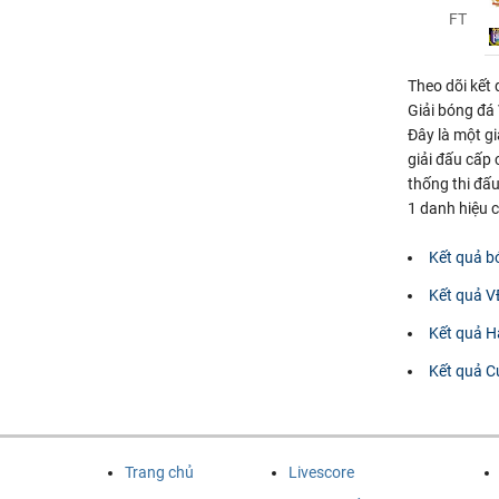
FT
Theo dõi kết
Giải bóng đá 
Đây là một g
giải đấu cấp 
thống thi đấu
1 danh hiệu c
Kết quả b
Kết quả V
Kết quả H
Kết quả C
Trang chủ
Livescore