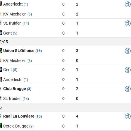
Anderlecht
0
2
(1)
KV Mechelen
0
2
(6)
St.Truiden
0
1
(14)
Gent
0
1
(5)
10/05
Union St.Gilloise
0
3
(16)
KV Mechelen
0
0
(6)
Gent
0
1
(5)
Anderlecht
0
1
(1)
Club Brugge
0
2
(3)
St.Truiden
0
0
(14)
5
Raal La Louviere
0
4
(10)
Cercle Brugge
0
1
(2)