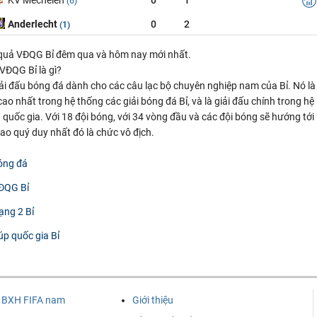
(6)
Anderlecht
0
2
(1)
 quả VĐQG Bỉ đêm qua và hôm nay mới nhất.
VĐQG Bỉ là gì?
iải đấu bóng đá dành cho các câu lạc bộ chuyên nghiệp nam của Bỉ. Nó là
cao nhất trong hệ thống các giải bóng đá Bỉ, và là giải đấu chính trong hệ
 quốc gia. Với 18 đội bóng, với 34 vòng đầu và các đội bóng sẽ hướng tới
ao quý duy nhất đó là chức vô địch.
óng đá
ĐQG Bỉ
ạng 2 Bỉ
úp quốc gia Bỉ
BXH FIFA nam
Giới thiệu