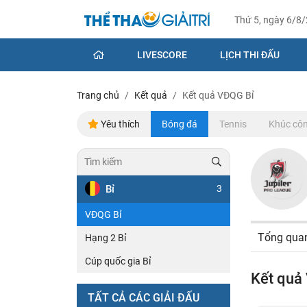
Thứ 5, ngày 6/8
LIVESCORE
LỊCH THI ĐẤU
Trang chủ
Kết quả
Kết quả VĐQG Bỉ
Yêu thích
Bóng đá
Tennis
Khúc côn
Bỉ
3
VĐQG Bỉ
Tổng qua
Hạng 2 Bỉ
Cúp quốc gia Bỉ
Kết quả
TẤT CẢ CÁC GIẢI ĐẤU