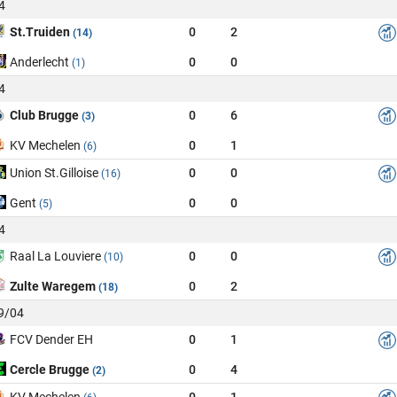
4
St.Truiden
0
2
(14)
Anderlecht
0
0
(1)
4
Club Brugge
0
6
(3)
KV Mechelen
0
1
(6)
Union St.Gilloise
0
0
(16)
Gent
0
0
(5)
4
Raal La Louviere
0
0
(10)
Zulte Waregem
0
2
(18)
19/04
FCV Dender EH
0
1
Cercle Brugge
0
4
(2)
KV Mechelen
0
1