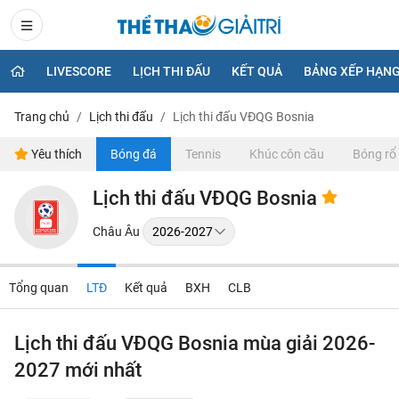
LIVESCORE
LỊCH THI ĐẤU
KẾT QUẢ
BẢNG XẾP HẠN
Trang chủ
Lịch thi đấu
Lịch thi đấu VĐQG Bosnia
Yêu thích
Bóng đá
Tennis
Khúc côn cầu
Bóng rổ
Lịch thi đấu VĐQG Bosnia
Châu Âu
Tổng quan
LTĐ
Kết quả
BXH
CLB
Lịch thi đấu VĐQG Bosnia mùa giải 2026-
2027 mới nhất