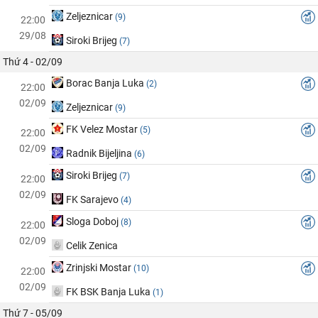
Zeljeznicar
(9)
22:00
29/08
Siroki Brijeg
(7)
Thứ 4 - 02/09
Borac Banja Luka
(2)
22:00
02/09
Zeljeznicar
(9)
FK Velez Mostar
(5)
22:00
02/09
Radnik Bijeljina
(6)
Siroki Brijeg
(7)
22:00
02/09
FK Sarajevo
(4)
Sloga Doboj
(8)
22:00
02/09
Celik Zenica
Zrinjski Mostar
(10)
22:00
02/09
FK BSK Banja Luka
(1)
Thứ 7 - 05/09