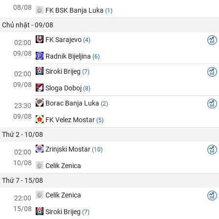
08/08
FK BSK Banja Luka
(1)
Chủ nhật - 09/08
FK Sarajevo
(4)
02:00
09/08
Radnik Bijeljina
(6)
Siroki Brijeg
(7)
02:00
09/08
Sloga Doboj
(8)
Borac Banja Luka
(2)
23:30
09/08
FK Velez Mostar
(5)
Thứ 2 - 10/08
Zrinjski Mostar
(10)
02:00
10/08
Celik Zenica
Thứ 7 - 15/08
Celik Zenica
22:00
15/08
Siroki Brijeg
(7)