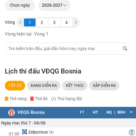
Chọn ngày
Vòng
8
9
1
2
3
4
5
6
7
8
9
Vòng hiện tại: Vòng 1
Lịch thi đấu VĐQG Bosnia
TẤT CẢ
ĐANG DIỄN RA
KẾT THÚC
SẮP DIỄN RA
Thẻ vàng
Thẻ đỏ
Thứ hạng đội
(1)
1
1
VĐQG Bosnia
FT
HT
KQ
|
BXH
Ngày mai, thứ 7 - 08/08
Zeljeznicar
(9)
01:00