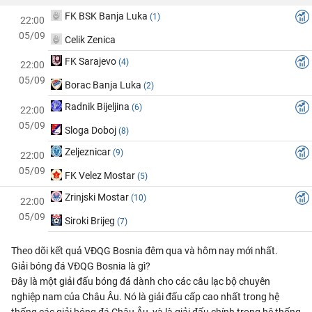
FK BSK Banja Luka
(1)
22:00
05/09
Celik Zenica
FK Sarajevo
(4)
22:00
05/09
Borac Banja Luka
(2)
Radnik Bijeljina
(6)
22:00
05/09
Sloga Doboj
(8)
Zeljeznicar
(9)
22:00
05/09
FK Velez Mostar
(5)
Zrinjski Mostar
(10)
22:00
05/09
Siroki Brijeg
(7)
Theo dõi kết quả VĐQG Bosnia đêm qua và hôm nay mới nhất.
Giải bóng đá VĐQG Bosnia là gì?
Đây là một giải đấu bóng đá dành cho các câu lạc bộ chuyên
nghiệp nam của Châu Âu. Nó là giải đấu cấp cao nhất trong hệ
thống các giải bóng đá Châu Âu, và là giải đấu chính trong hệ thống