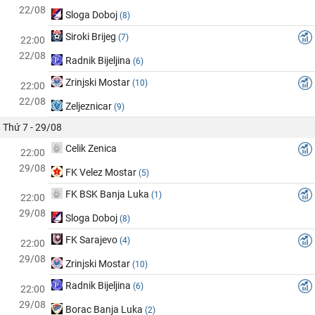
22/08
Sloga Doboj
(8)
Siroki Brijeg
(7)
22:00
22/08
Radnik Bijeljina
(6)
Zrinjski Mostar
(10)
22:00
22/08
Zeljeznicar
(9)
Thứ 7 - 29/08
Celik Zenica
22:00
29/08
FK Velez Mostar
(5)
FK BSK Banja Luka
(1)
22:00
29/08
Sloga Doboj
(8)
FK Sarajevo
(4)
22:00
29/08
Zrinjski Mostar
(10)
Radnik Bijeljina
(6)
22:00
29/08
Borac Banja Luka
(2)