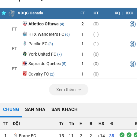
VĐQG Canada
FT
HT
KQ
|
BXH
Atletico Ottawa
2
(0)
(4)
FT
HFX Wanderers FC
1
(1)
(6)
Pacific FC
1
(1)
(8)
FT
York United FC
1
(0)
(7)
Supra du Quebec
1
(0)
(5)
FT
Cavalry FC
1
(0)
(2)
Xem thêm
CHUNG
SÂN NHÀ
SÂN KHÁCH
TT
ĐỘI
Tr
Th
H
B
HS
Đ
1
Forge FC
15
11
2
2
+14
35