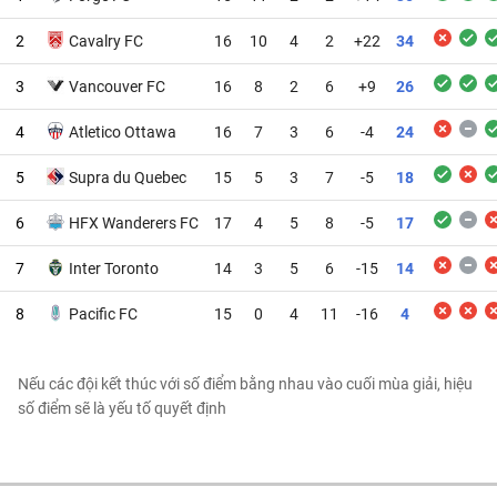
2
Cavalry FC
16
10
4
2
+22
34
3
Vancouver FC
16
8
2
6
+9
26
4
Atletico Ottawa
16
7
3
6
-4
24
5
Supra du Quebec
15
5
3
7
-5
18
6
HFX Wanderers FC
17
4
5
8
-5
17
7
Inter Toronto
14
3
5
6
-15
14
8
Pacific FC
15
0
4
11
-16
4
Nếu các đội kết thúc với số điểm bằng nhau vào cuối mùa giải, hiệu
số điểm sẽ là yếu tố quyết định