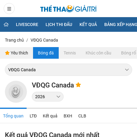
LIVESCORE
LỊCH THI ĐẤU
KẾT QUẢ
BẢNG XẾP HẠN
Trang chủ
VĐQG Canada
Yêu thích
Bóng đá
Tennis
Khúc côn cầu
Bóng rổ
VĐQG Canada
Tổng quan
LTĐ
Kết quả
BXH
CLB
Kết quả VĐQG Canada mới nhất