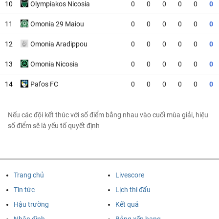
10
Olympiakos Nicosia
0
0
0
0
0
0
11
Omonia 29 Maiou
0
0
0
0
0
0
12
Omonia Aradippou
0
0
0
0
0
0
13
Omonia Nicosia
0
0
0
0
0
0
14
Pafos FC
0
0
0
0
0
0
Nếu các đội kết thúc với số điểm bằng nhau vào cuối mùa giải, hiệu
số điểm sẽ là yếu tố quyết định
Trang chủ
Livescore
Tin tức
Lịch thi đấu
Hậu trường
Kết quả
Nhận định
Bảng xếp hạng