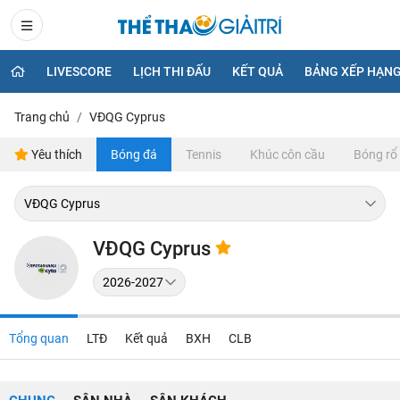
LIVESCORE
LỊCH THI ĐẤU
KẾT QUẢ
BẢNG XẾP HẠN
Trang chủ
VĐQG Cyprus
Yêu thích
Bóng đá
Tennis
Khúc côn cầu
Bóng rổ
VĐQG Cyprus
Tổng quan
LTĐ
Kết quả
BXH
CLB