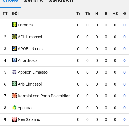
CHUNG
SÂN NHÀ
SÂN KHÁCH
TT
ĐỘI
Tr
Th
H
B
HS
Đ
1
Larnaca
0
0
0
0
0
0
2
AEL Limassol
0
0
0
0
0
0
3
APOEL Nicosia
0
0
0
0
0
0
4
Anorthosis
0
0
0
0
0
0
5
Apollon Limassol
0
0
0
0
0
0
6
Aris Limassol
0
0
0
0
0
0
7
Karmiotissa Pano Polemidion
0
0
0
0
0
0
8
Ypsonas
0
0
0
0
0
0
9
Nea Salamis
0
0
0
0
0
0