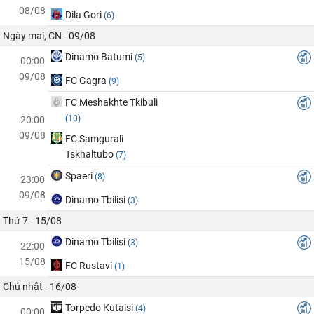
08/08
Dila Gori
(6)
Ngày mai, CN - 09/08
Dinamo Batumi
(5)
00:00
09/08
FC Gagra
(9)
FC Meshakhte Tkibuli
(10)
20:00
09/08
FC Samgurali
Tskhaltubo
(7)
Spaeri
(8)
23:00
09/08
Dinamo Tbilisi
(3)
Thứ 7 - 15/08
Dinamo Tbilisi
(3)
22:00
15/08
FC Rustavi
(1)
Chủ nhật - 16/08
Torpedo Kutaisi
(4)
00:00