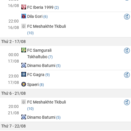
16/08
FC Iberia 1999
(2)
Dila Gori
(6)
22:00
FC Meshakhte Tkibuli
16/08
(10)
Thứ 2 - 17/08
FC Samgurali
00:00
Tskhaltubo
(7)
17/08
Dinamo Batumi
(5)
FC Gagra
(9)
23:00
17/08
Spaeri
(8)
Thứ 6 - 21/08
FC Meshakhte Tkibuli
20:00
(10)
21/08
Dinamo Batumi
(5)
Thứ 7 - 22/08