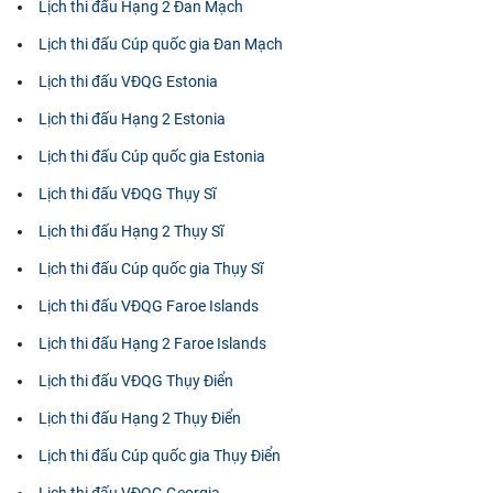
Lịch thi đấu Hạng 2 Đan Mạch
Lịch thi đấu Cúp quốc gia Đan Mạch
Lịch thi đấu VĐQG Estonia
Lịch thi đấu Hạng 2 Estonia
Lịch thi đấu Cúp quốc gia Estonia
Lịch thi đấu VĐQG Thụy Sĩ
Lịch thi đấu Hạng 2 Thụy Sĩ
Lịch thi đấu Cúp quốc gia Thụy Sĩ
Lịch thi đấu VĐQG Faroe Islands
Lịch thi đấu Hạng 2 Faroe Islands
Lịch thi đấu VĐQG Thụy Điển
Lịch thi đấu Hạng 2 Thụy Điển
Lịch thi đấu Cúp quốc gia Thụy Điển
Lịch thi đấu VĐQG Georgia