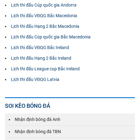
Lịch thi đấu Cúp quốc gia Andorra
Lịch thi đấu VĐQG Bắc Macedonia
Lịch thi đấu Hạng 2 Bắc Macedonia
Lịch thi đấu Cúp quốc gia Bắc Macedonia
Lịch thi đấu VĐQG Bắc Ireland
Lịch thi đấu Hạng 2 Bắc Ireland
Lịch thi đấu League cup Bắc Ireland
Lịch thi đấu VĐQG Latvia
SOI KÈO BÓNG ĐÁ
Nhận định bóng đá Anh
Nhận định bóng đá TBN