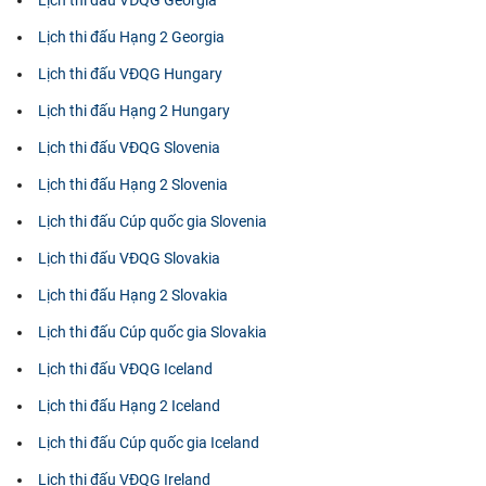
Lịch thi đấu Hạng 2 Georgia
Lịch thi đấu VĐQG Hungary
Lịch thi đấu Hạng 2 Hungary
Lịch thi đấu VĐQG Slovenia
Lịch thi đấu Hạng 2 Slovenia
Lịch thi đấu Cúp quốc gia Slovenia
Lịch thi đấu VĐQG Slovakia
Lịch thi đấu Hạng 2 Slovakia
Lịch thi đấu Cúp quốc gia Slovakia
Lịch thi đấu VĐQG Iceland
Lịch thi đấu Hạng 2 Iceland
Lịch thi đấu Cúp quốc gia Iceland
Lịch thi đấu VĐQG Ireland