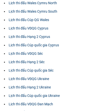
Lịch thi đấu Wales Cymru North
Lịch thi đấu Wales Cymru South
Lịch thi đấu Cúp QG Wales
Lịch thi đấu VĐQG Cyprus
Lịch thi đấu Hạng 2 Cyprus
Lịch thi đấu Cúp quốc gia Cyprus
Lịch thi đấu VĐQG Séc
Lịch thi đấu Hạng 2 Séc
Lịch thi đấu Cúp quốc gia Séc
Lịch thi đấu VĐQG Ukraine
Lịch thi đấu Hạng 2 Ukraine
Lịch thi đấu Cúp quốc gia Ukraine
Lịch thi đấu VĐQG Đan Mạch