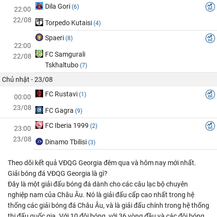
Dila Gori
(6)
22:00
22/08
Torpedo Kutaisi
(4)
Spaeri
(8)
22:00
FC Samgurali
22/08
Tskhaltubo
(7)
Chủ nhật - 23/08
FC Rustavi
(1)
00:00
23/08
FC Gagra
(9)
FC Iberia 1999
(2)
23:00
23/08
Dinamo Tbilisi
(3)
Theo dõi kết quả VĐQG Georgia đêm qua và hôm nay mới nhất.
Giải bóng đá VĐQG Georgia là gì?
Đây là một giải đấu bóng đá dành cho các câu lạc bộ chuyên
nghiệp nam của Châu Âu. Nó là giải đấu cấp cao nhất trong hệ
thống các giải bóng đá Châu Âu, và là giải đấu chính trong hệ thống
thi đấu quốc gia. Với 10 đội bóng, với 36 vòng đầu và các đội bóng