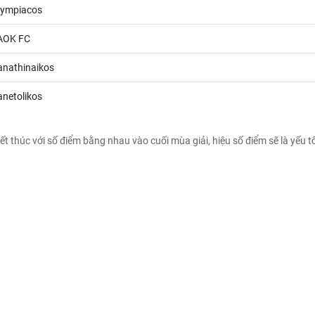
lympiacos
AOK FC
anathinaikos
anetolikos
ết thúc với số điểm bằng nhau vào cuối mùa giải, hiệu số điểm sẽ là yếu t