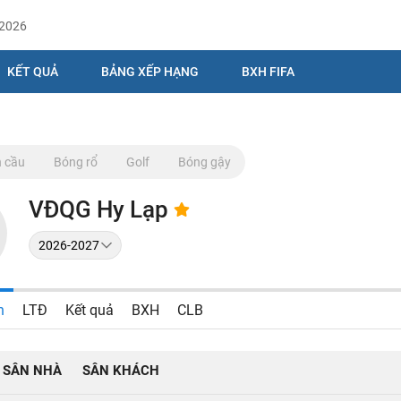
/2026
KẾT QUẢ
BẢNG XẾP HẠNG
BXH FIFA
 cầu
Bóng rổ
Golf
Bóng gậy
VĐQG Hy Lạp
n
LTĐ
Kết quả
BXH
CLB
SÂN NHÀ
SÂN KHÁCH