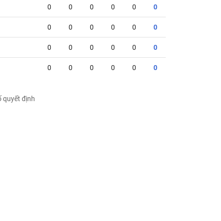
0
0
0
0
0
0
0
0
0
0
0
0
0
0
0
0
0
0
0
0
0
0
0
0
ố quyết định