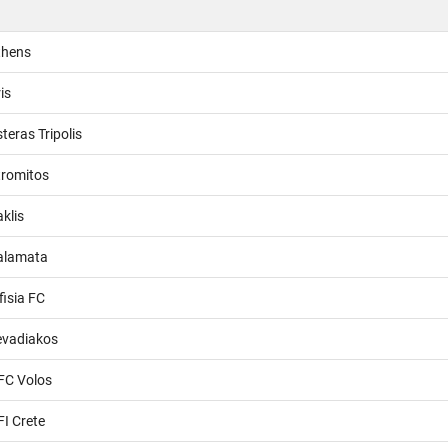
thens
is
teras Tripolis
tromitos
aklis
alamata
fisia FC
evadiakos
FC Volos
I Crete