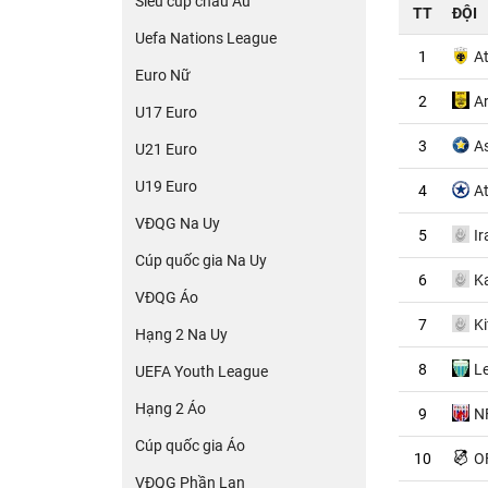
Siêu cúp châu Âu
TT
ĐỘI
Uefa Nations League
1
A
Euro Nữ
2
Ar
U17 Euro
3
As
U21 Euro
U19 Euro
4
A
VĐQG Na Uy
5
Ir
Cúp quốc gia Na Uy
6
K
VĐQG Áo
7
Ki
Hạng 2 Na Uy
8
L
UEFA Youth League
Hạng 2 Áo
9
N
Cúp quốc gia Áo
10
OF
VĐQG Phần Lan