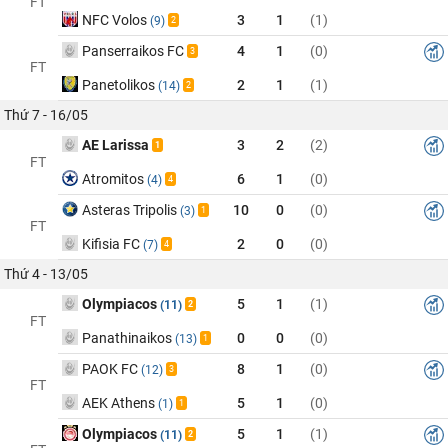
FT
NFC Volos
3
1
(1)
(9)
2
Panserraikos FC
4
1
(0)
3
FT
Panetolikos
2
1
(1)
(14)
2
Thứ 7 - 16/05
AE Larissa
3
2
(2)
1
FT
Atromitos
6
1
(0)
(4)
4
Asteras Tripolis
10
0
(0)
(3)
1
FT
Kifisia FC
2
0
(0)
(7)
4
Thứ 4 - 13/05
Olympiacos
5
1
(1)
(11)
2
FT
Panathinaikos
0
0
(0)
(13)
1
PAOK FC
8
1
(0)
(12)
3
FT
AEK Athens
5
1
(0)
(1)
1
Olympiacos
5
1
(1)
(11)
2