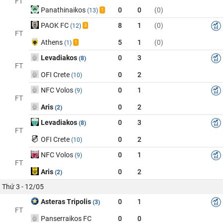
FT
Panathinaikos
0
0
(0)
(13)
1
PAOK FC
8
1
(0)
(12)
3
FT
Athens
5
1
(0)
(1)
1
Levadiakos
0
3
(8)
FT
OFI Crete
0
2
(10)
NFC Volos
0
1
(9)
FT
Aris
0
2
(2)
Levadiakos
0
3
(8)
FT
OFI Crete
0
2
(10)
NFC Volos
0
1
(9)
FT
Aris
0
2
(2)
Thứ 3 - 12/05
Asteras Tripolis
0
1
(3)
FT
Panserraikos FC
0
0