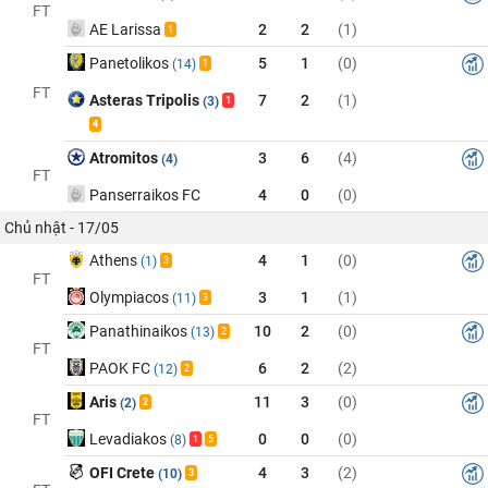
FT
AE Larissa
2
2
(1)
1
Panetolikos
5
1
(0)
(14)
1
FT
Asteras Tripolis
7
2
(1)
(3)
1
4
Atromitos
3
6
(4)
(4)
FT
Panserraikos FC
4
0
(0)
Chủ nhật - 17/05
Athens
4
1
(0)
(1)
3
FT
Olympiacos
3
1
(1)
(11)
3
Panathinaikos
10
2
(0)
(13)
2
FT
PAOK FC
6
2
(2)
(12)
2
Aris
11
3
(0)
(2)
2
FT
Levadiakos
0
0
(0)
(8)
1
5
OFI Crete
4
3
(2)
(10)
3