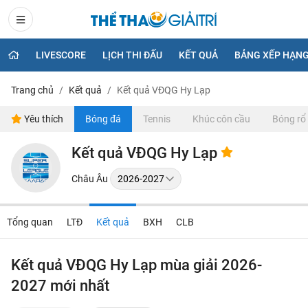
LIVESCORE
LỊCH THI ĐẤU
KẾT QUẢ
BẢNG XẾP HẠN
Trang chủ
Kết quả
Kết quả VĐQG Hy Lạp
Yêu thích
Bóng đá
Tennis
Khúc côn cầu
Bóng rổ
Kết quả VĐQG Hy Lạp
Châu Âu
Tổng quan
LTĐ
Kết quả
BXH
CLB
Kết quả VĐQG Hy Lạp mùa giải 2026-
2027 mới nhất