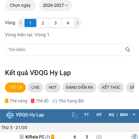
Chọn ngày
Vòng
25
26
1
2
3
4
5
6
7
8
9
Vòng hiện tại: Vòng 1
Kết quả VĐQG Hy Lạp
TẤT CẢ
LIVE
HOT
ĐANG DIỄN RA
KẾT THÚC
SẮP 
Thẻ vàng
Thẻ đỏ
Thứ hạng đội
(1)
1
1
VĐQG Hy Lạp
FT
HT
KQ
|
BXH
Thứ 5 - 21/05
Kifisia FC
6
3
(2)
(7)
1