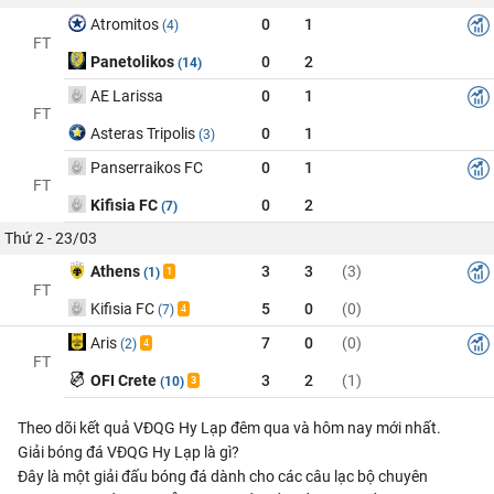
Atromitos
0
1
(4)
FT
Panetolikos
0
2
(14)
AE Larissa
0
1
FT
Asteras Tripolis
0
1
(3)
Panserraikos FC
0
1
FT
Kifisia FC
0
2
(7)
Thứ 2 - 23/03
Athens
3
3
(3)
(1)
1
FT
Kifisia FC
5
0
(0)
(7)
4
Aris
7
0
(0)
(2)
4
FT
OFI Crete
3
2
(1)
(10)
3
Theo dõi kết quả VĐQG Hy Lạp đêm qua và hôm nay mới nhất.
Giải bóng đá VĐQG Hy Lạp là gì?
Đây là một giải đấu bóng đá dành cho các câu lạc bộ chuyên