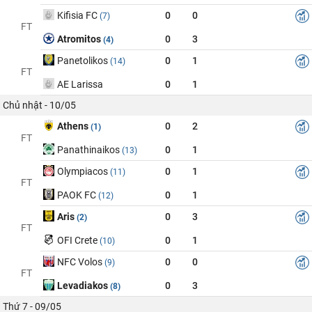
Kifisia FC
0
0
(7)
FT
Atromitos
0
3
(4)
Panetolikos
0
1
(14)
FT
AE Larissa
0
1
Chủ nhật - 10/05
Athens
0
2
(1)
FT
Panathinaikos
0
1
(13)
Olympiacos
0
1
(11)
FT
PAOK FC
0
1
(12)
Aris
0
3
(2)
FT
OFI Crete
0
1
(10)
NFC Volos
0
0
(9)
FT
Levadiakos
0
3
(8)
Thứ 7 - 09/05