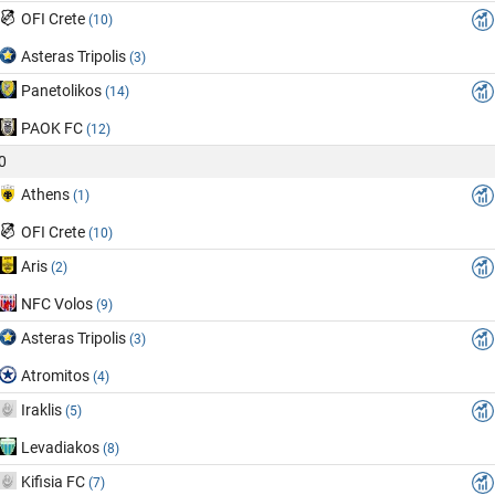
OFI Crete
(10)
Asteras Tripolis
(3)
Panetolikos
(14)
PAOK FC
(12)
0
Athens
(1)
OFI Crete
(10)
Aris
(2)
NFC Volos
(9)
Asteras Tripolis
(3)
Atromitos
(4)
Iraklis
(5)
Levadiakos
(8)
Kifisia FC
(7)