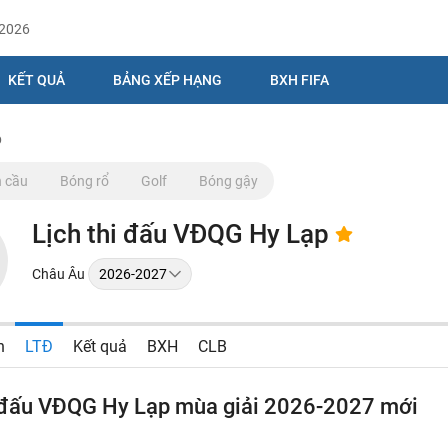
/2026
KẾT QUẢ
BẢNG XẾP HẠNG
BXH FIFA
p
 cầu
Bóng rổ
Golf
Bóng gậy
Lịch thi đấu VĐQG Hy Lạp
Châu Âu
n
LTĐ
Kết quả
BXH
CLB
i đấu VĐQG Hy Lạp mùa giải 2026-2027 mới