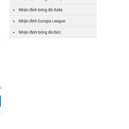
Nhận định bóng đá Italia
7
8
9
10
11
12
13
14
15
16
17
Nhận định Europa League
Nhận định bóng đá Đức
i