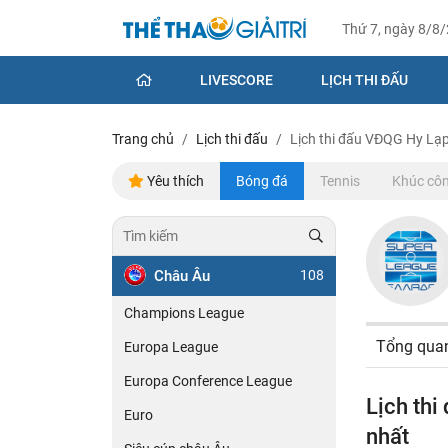
Thứ 7, ngày 8/8
LIVESCORE
LỊCH THI ĐẤU
Trang chủ
Lịch thi đấu
Lịch thi đấu VĐQG Hy Lạ
Yêu thích
Bóng đá
Tennis
Khúc côn
Châu Âu
108
Champions League
Tổng qua
Europa League
Europa Conference League
Lịch th
Euro
nhất