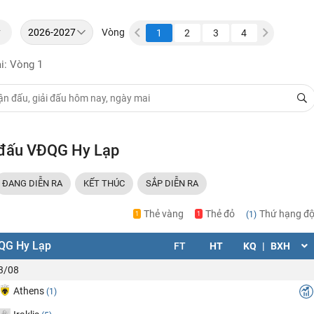
y
Vòng
23
24
25
26
1
2
3
4
5
6
i: Vòng 1
i đấu VĐQG Hy Lạp
ĐANG DIỄN RA
KẾT THÚC
SẮP DIỄN RA
Thẻ vàng
Thẻ đỏ
Thứ hạng độ
(1)
1
1
QG Hy Lạp
FT
HT
KQ
|
BXH
23/08
Athens
(1)