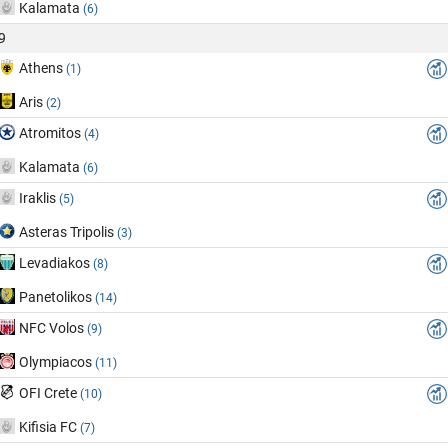
Kalamata
(6)
9
Athens
(1)
Aris
(2)
Atromitos
(4)
Kalamata
(6)
Iraklis
(5)
Asteras Tripolis
(3)
Levadiakos
(8)
Panetolikos
(14)
NFC Volos
(9)
Olympiacos
(11)
OFI Crete
(10)
Kifisia FC
(7)