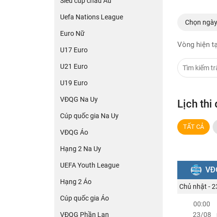
Siêu cúp châu Âu
Uefa Nations League
Chọn ngà
Euro Nữ
Vòng hiện tạ
U17 Euro
U21 Euro
U19 Euro
VĐQG Na Uy
Lịch th
Cúp quốc gia Na Uy
TẤT CẢ
VĐQG Áo
Hạng 2 Na Uy
UEFA Youth League
VĐ
Hạng 2 Áo
Chủ nhật - 
Cúp quốc gia Áo
00:00
VĐQG Phần Lan
23/08