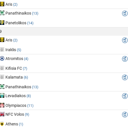
Aris
(2)
Panathinaikos
(13)
Panetolikos
(14)
9
Aris
(2)
Iraklis
(5)
Atromitos
(4)
Kifisia FC
(7)
Kalamata
(6)
Panathinaikos
(13)
Levadiakos
(8)
Olympiacos
(11)
NFC Volos
(9)
Athens
(1)