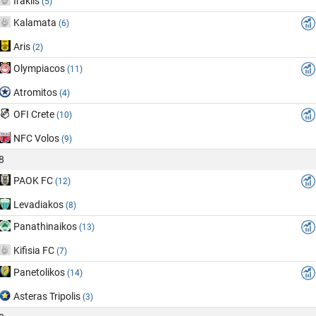
Iraklis
(5)
Kalamata
(6)
Aris
(2)
Olympiacos
(11)
Atromitos
(4)
OFI Crete
(10)
NFC Volos
(9)
8
PAOK FC
(12)
Levadiakos
(8)
Panathinaikos
(13)
Kifisia FC
(7)
Panetolikos
(14)
Asteras Tripolis
(3)