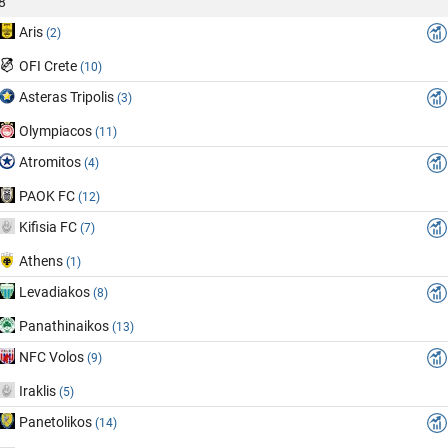
8
Aris
(2)
OFI Crete
(10)
Asteras Tripolis
(3)
Olympiacos
(11)
Atromitos
(4)
PAOK FC
(12)
Kifisia FC
(7)
Athens
(1)
Levadiakos
(8)
Panathinaikos
(13)
NFC Volos
(9)
Iraklis
(5)
Panetolikos
(14)