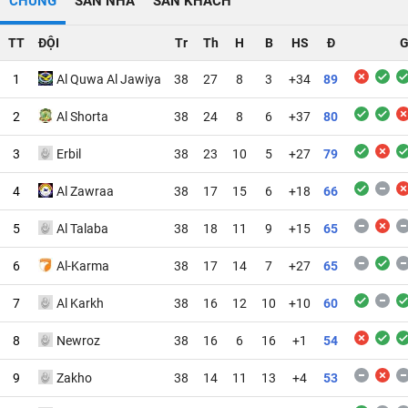
CHUNG
SÂN NHÀ
SÂN KHÁCH
TT
ĐỘI
Tr
Th
H
B
HS
Đ
G
1
Al Quwa Al Jawiya
38
27
8
3
+34
89
2
Al Shorta
38
24
8
6
+37
80
3
Erbil
38
23
10
5
+27
79
4
Al Zawraa
38
17
15
6
+18
66
5
Al Talaba
38
18
11
9
+15
65
6
Al-Karma
38
17
14
7
+27
65
7
Al Karkh
38
16
12
10
+10
60
8
Newroz
38
16
6
16
+1
54
9
Zakho
38
14
11
13
+4
53