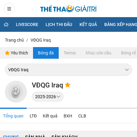
LIVESCORE
LỊCH THI ĐẤU
KẾT QUẢ
BẢNG XẾP HẠN
Trang chủ
VĐQG Iraq
Yêu thích
Bóng đá
Tennis
Khúc côn cầu
Bóng rổ
VĐQG Iraq
Tổng quan
LTĐ
Kết quả
BXH
CLB