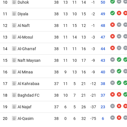
10
Duhok
38
13
11
14
-1
50
11
Diyala
38
13
10
15
-2
49
12
Al Naft
38
11
15
12
-1
48
13
Al-Mosul
38
11
14
13
-3
47
14
Al-Gharraf
38
11
11
16
-3
44
15
Naft Maysan
38
11
10
17
-9
43
16
Al Minaa
38
9
13
16
-9
40
17
Al Kahrabaa
37
11
5
21
-12
38
18
Baghdad FC
38
10
7
21
-21
37
19
Al Najaf
37
6
5
26
-37
23
20
Al-Qasim
38
0
6
32
-75
6