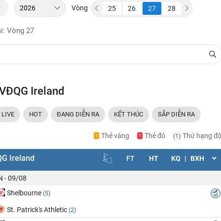
y
Vòng
21
22
23
24
25
26
27
28
29
30
ại: Vòng 27
 VĐQG Ireland
LIVE
HOT
ĐANG DIỄN RA
KẾT THÚC
SẮP DIỄN RA
Thẻ vàng
Thẻ đỏ
Thứ hạng độ
(1)
1
1
G Ireland
FT
HT
KQ
|
BXH
N - 09/08
Shelbourne
(5)
St. Patrick's Athletic
(2)