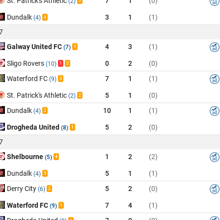
St. Patrick's Athletic
7
1
(0)
(2)
3
Dundalk
3
1
(1)
(4)
4
7
Galway United FC
4
3
(1)
(7)
1
Sligo Rovers
0
2
(0)
(10)
1
3
Waterford FC
7
1
(1)
(9)
3
St. Patrick's Athletic
5
1
(0)
(2)
2
Dundalk
10
1
(1)
(4)
2
Drogheda United
5
2
(0)
(8)
1
7
Shelbourne
1
2
(2)
(5)
4
Dundalk
5
1
(1)
(4)
5
Derry City
5
2
(0)
(6)
2
Waterford FC
7
4
(1)
(9)
1