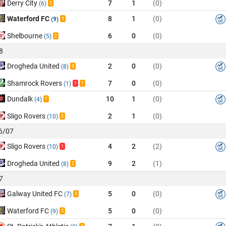
Derry City
7
1
(0)
(6)
2
Waterford FC
8
1
(0)
(9)
1
Shelbourne
6
0
(0)
(5)
2
8
Drogheda United
2
0
(0)
(8)
3
Shamrock Rovers
7
0
(0)
(1)
1
1
Dundalk
10
1
(0)
(4)
1
Sligo Rovers
2
1
(0)
(10)
3
26/07
Sligo Rovers
4
2
(2)
(10)
1
Drogheda United
9
2
(1)
(8)
2
7
Galway United FC
5
0
(0)
(7)
3
Waterford FC
5
0
(0)
(9)
5