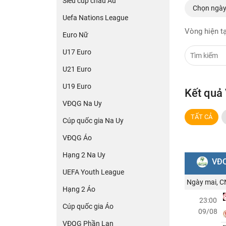
Siêu cúp châu Âu
Chọn ngà
Uefa Nations League
Vòng hiện t
Euro Nữ
U17 Euro
U21 Euro
U19 Euro
Kết quả
VĐQG Na Uy
TẤT CẢ
Cúp quốc gia Na Uy
VĐQG Áo
Hạng 2 Na Uy
VĐQ
UEFA Youth League
Ngày mai, C
Hạng 2 Áo
23:00
Cúp quốc gia Áo
09/08
VĐQG Phần Lan