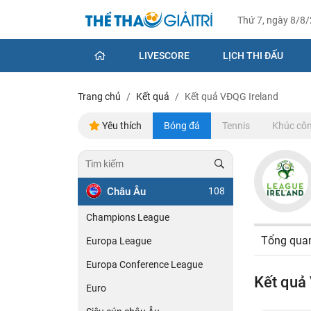
Thứ 7, ngày 8/8
LIVESCORE
LỊCH THI ĐẤU
Trang chủ
Kết quả
Kết quả VĐQG Ireland
Yêu thích
Bóng đá
Tennis
Khúc côn
Châu Âu
108
Champions League
Tổng qua
Europa League
Europa Conference League
Kết quả
Euro