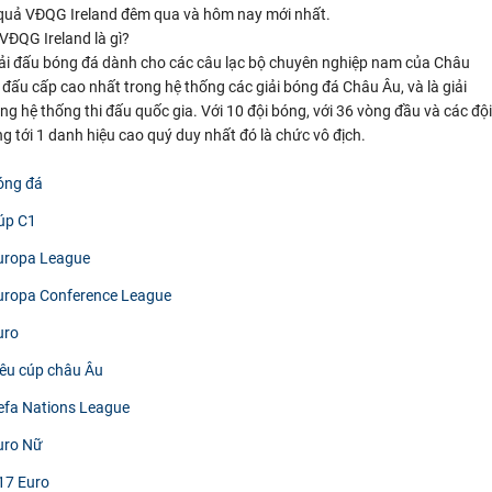
 quả VĐQG Ireland đêm qua và hôm nay mới nhất.
VĐQG Ireland là gì?
iải đấu bóng đá dành cho các câu lạc bộ chuyên nghiệp nam của Châu
i đấu cấp cao nhất trong hệ thống các giải bóng đá Châu Âu, và là giải
ng hệ thống thi đấu quốc gia. Với 10 đội bóng, với 36 vòng đầu và các đội
 tới 1 danh hiệu cao quý duy nhất đó là chức vô địch.
óng đá
úp C1
uropa League
uropa Conference League
uro
iêu cúp châu Âu
efa Nations League
uro Nữ
17 Euro