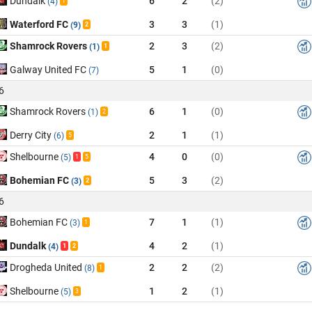
Dundalk
6
2
(2)
(4)
1
Waterford FC
3
3
(1)
(9)
2
Shamrock Rovers
2
3
(2)
(1)
1
Galway United FC
5
1
(0)
(7)
6
Shamrock Rovers
6
1
(0)
(1)
2
Derry City
2
1
(1)
(6)
5
Shelbourne
4
0
(0)
(5)
1
5
Bohemian FC
5
3
(2)
(3)
2
6
Bohemian FC
7
1
(1)
(3)
1
Dundalk
4
2
(1)
(4)
1
2
Drogheda United
2
2
(2)
(8)
1
Shelbourne
1
2
(1)
(5)
3