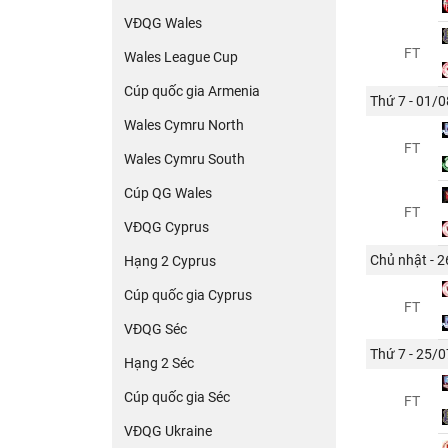
VĐQG Wales
FT
Wales League Cup
Cúp quốc gia Armenia
Thứ 7 - 01/0
Wales Cymru North
FT
Wales Cymru South
Cúp QG Wales
FT
VĐQG Cyprus
Chủ nhật - 
Hạng 2 Cyprus
Cúp quốc gia Cyprus
FT
VĐQG Séc
Thứ 7 - 25/0
Hạng 2 Séc
Cúp quốc gia Séc
FT
VĐQG Ukraine