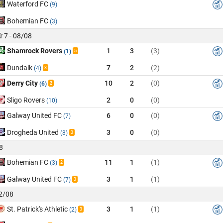
Waterford FC
(9)
Bohemian FC
(3)
 7 - 08/08
Shamrock Rovers
1
3
(3)
(1)
5
Dundalk
7
2
(2)
(4)
3
Derry City
10
2
(0)
(6)
2
Sligo Rovers
2
0
(0)
(10)
Galway United FC
6
0
(0)
(7)
Drogheda United
3
0
(0)
(8)
3
8
Bohemian FC
11
1
(1)
(3)
2
Galway United FC
3
1
(1)
(7)
3
02/08
St. Patrick's Athletic
3
1
(1)
(2)
3