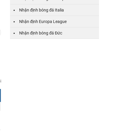
31
32
33
34
35
36
1
2
3
4
5
Nhận định bóng đá Italia
Nhận định Europa League
Nhận định bóng đá Đức
i