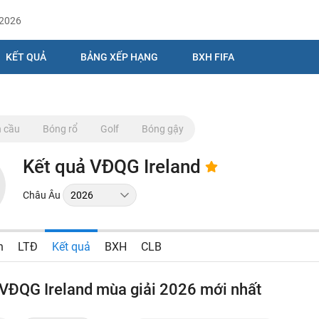
/2026
KẾT QUẢ
BẢNG XẾP HẠNG
BXH FIFA
 cầu
Bóng rổ
Golf
Bóng gậy
Kết quả VĐQG Ireland
Châu Âu
n
LTĐ
Kết quả
BXH
CLB
 VĐQG Ireland mùa giải 2026 mới nhất