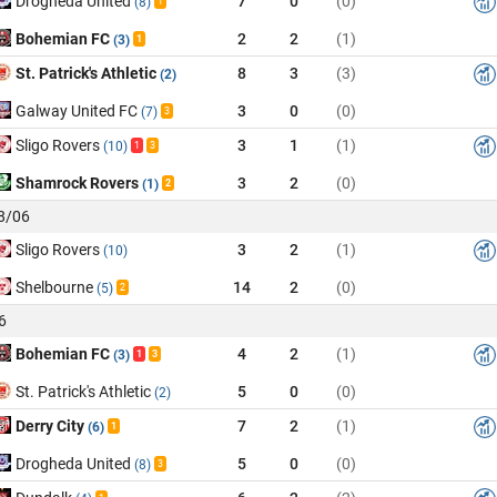
Drogheda United
7
0
(0)
(8)
1
Bohemian FC
2
2
(1)
(3)
1
St. Patrick's Athletic
8
3
(3)
(2)
Galway United FC
3
0
(0)
(7)
3
Sligo Rovers
3
1
(1)
(10)
1
3
Shamrock Rovers
3
2
(0)
(1)
2
28/06
Sligo Rovers
3
2
(1)
(10)
Shelbourne
14
2
(0)
(5)
2
6
Bohemian FC
4
2
(1)
(3)
1
3
St. Patrick's Athletic
5
0
(0)
(2)
Derry City
7
2
(1)
(6)
1
Drogheda United
5
0
(0)
(8)
3