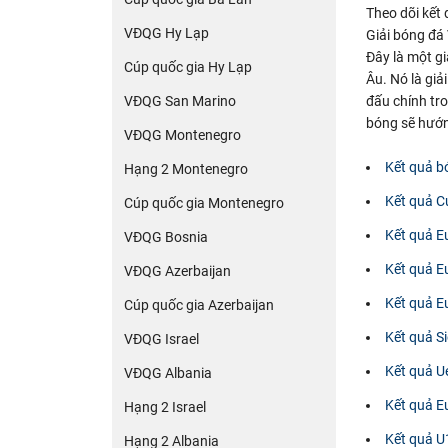
Theo dõi kết
VĐQG Hy Lạp
Giải bóng đá 
Đây là một g
Cúp quốc gia Hy Lạp
Âu. Nó là giả
VĐQG San Marino
đấu chính tro
bóng sẽ hướng
VĐQG Montenegro
Kết quả b
Hạng 2 Montenegro
Kết quả C
Cúp quốc gia Montenegro
Kết quả E
VĐQG Bosnia
Kết quả E
VĐQG Azerbaijan
Kết quả E
Cúp quốc gia Azerbaijan
Kết quả S
VĐQG Israel
Kết quả U
VĐQG Albania
Kết quả E
Hạng 2 Israel
Kết quả U
Hạng 2 Albania