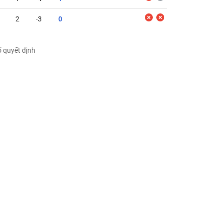
2
-3
0
ố quyết định