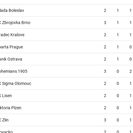
lada Boleslav
2
1
1
C Zbrojovka Brno
3
1
1
radec Kralove
2
1
1
parta Prague
2
1
0
anik Ostrava
2
1
0
ohemians 1905
3
0
2
K Sigma Olomouc
2
0
1
K Lisen
2
0
1
ktoria Plzen
2
0
1
 Zlin
3
0
1
lovacko
2
0
1