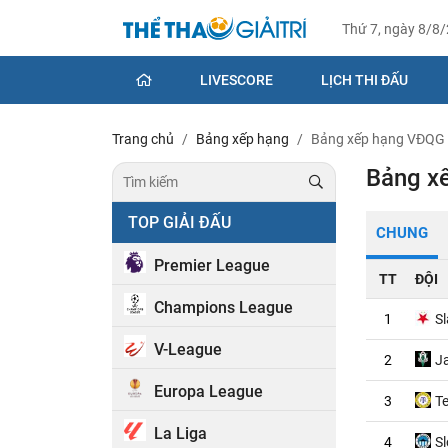
Thứ 7, ngày 8/8
LIVESCORE
LỊCH THI ĐẤU
Trang chủ
Bảng xếp hạng
Bảng xếp hạng VĐQG
Bảng x
TOP GIẢI ĐẤU
CHUNG
Premier League
TT
ĐỘI
Champions League
1
S
V-League
2
J
Europa League
3
Te
La Liga
4
Sl