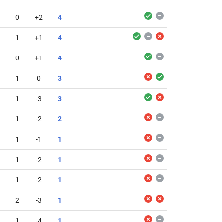
0
+2
4
1
+1
4
0
+1
4
1
0
3
1
-3
3
1
-2
2
1
-1
1
1
-2
1
1
-2
1
2
-3
1
1
-4
1