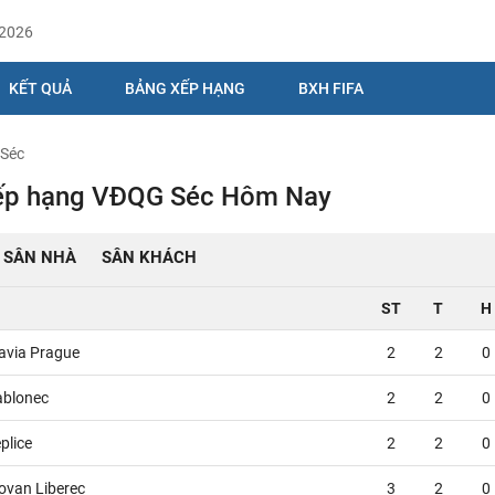
/2026
KẾT QUẢ
BẢNG XẾP HẠNG
BXH FIFA
 Séc
ếp hạng VĐQG Séc Hôm Nay
SÂN NHÀ
SÂN KHÁCH
ST
T
H
lavia Prague
2
2
0
ablonec
2
2
0
plice
2
2
0
ovan Liberec
3
2
0