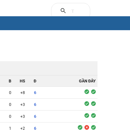
B
HS
Đ
GẦN ĐÂY
0
+8
6
0
+3
6
0
+3
6
1
+2
6