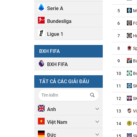
Serie A
5
M
Bundesliga
6
F
Ligue 1
7
H
8
S
BXH FIFA
9
B
BXH FIFA
10
B
TẤT CẢ CÁC GIẢI ĐẤU
11
S
12
S
Anh
13
Vi
Việt Nam
14
FC
Đức
15
S