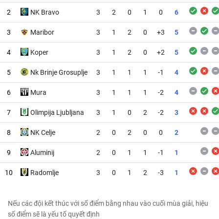
2
NK Bravo
3
2
0
1
0
6
3
Maribor
3
1
2
0
+3
5
4
Koper
3
1
2
0
+2
5
5
Nk Brinje Grosuplje
3
1
1
1
-1
4
6
Mura
3
1
1
1
-2
4
7
Olimpija Ljubljana
3
1
0
2
-2
3
8
NK Celje
2
0
2
0
0
2
9
Aluminij
2
0
1
1
-1
1
10
Radomlje
3
0
1
2
-3
1
Nếu các đội kết thúc với số điểm bằng nhau vào cuối mùa giải, hiệu
số điểm sẽ là yếu tố quyết định