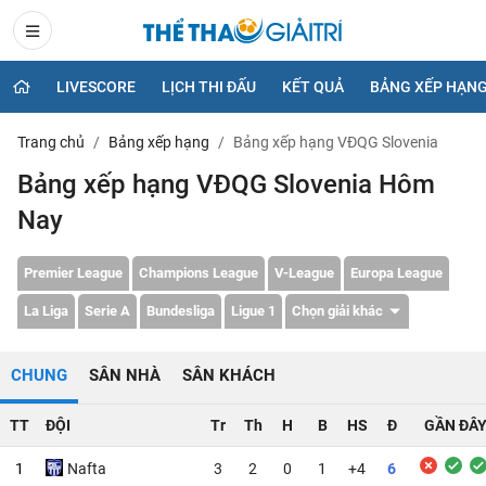
LIVESCORE
LỊCH THI ĐẤU
KẾT QUẢ
BẢNG XẾP HẠN
Trang chủ
Bảng xếp hạng
Bảng xếp hạng VĐQG Slovenia
Bảng xếp hạng VĐQG Slovenia Hôm
Nay
Premier League
Champions League
V-League
Europa League
La Liga
Serie A
Bundesliga
Ligue 1
Chọn giải khác
CHUNG
SÂN NHÀ
SÂN KHÁCH
TT
ĐỘI
Tr
Th
H
B
HS
Đ
GẦN ĐÂ
1
Nafta
3
2
0
1
+4
6