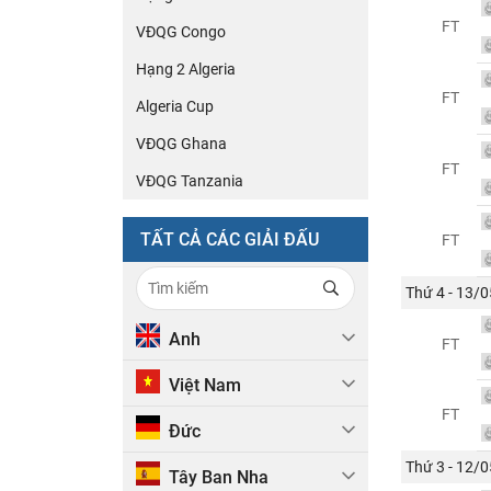
FT
VĐQG Congo
Hạng 2 Algeria
FT
Algeria Cup
VĐQG Ghana
FT
VĐQG Tanzania
TẤT CẢ CÁC GIẢI ĐẤU
FT
Thứ 4 - 13/0
Anh
FT
Việt Nam
FT
Đức
Thứ 3 - 12/0
Tây Ban Nha