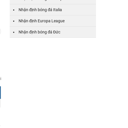
4
5
6
7
8
9
10
11
12
13
14
Nhận định bóng đá Italia
Nhận định Europa League
Nhận định bóng đá Đức
i