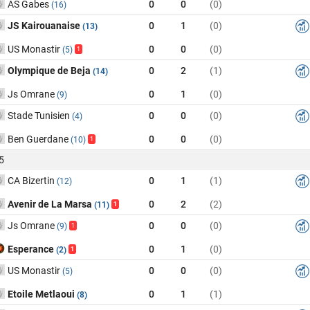
AS Gabes
0
0
(0)
(16)
JS Kairouanaise
0
1
(0)
(13)
US Monastir
0
0
(0)
(5)
1
Olympique de Beja
0
2
(1)
(14)
Js Omrane
0
1
(0)
(9)
Stade Tunisien
0
0
(0)
(4)
Ben Guerdane
0
0
(0)
(10)
1
5
CA Bizertin
0
1
(1)
(12)
Avenir de La Marsa
0
2
(2)
(11)
1
Js Omrane
0
0
(0)
(9)
1
Esperance
0
1
(0)
(2)
1
US Monastir
0
0
(0)
(5)
Etoile Metlaoui
0
1
(1)
(8)