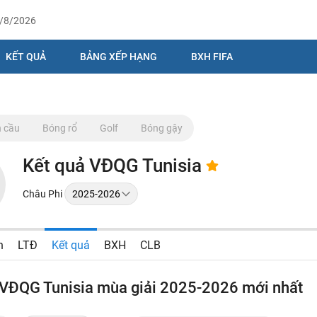
9/8/2026
KẾT QUẢ
BẢNG XẾP HẠNG
BXH FIFA
 cầu
Bóng rổ
Golf
Bóng gậy
Kết quả VĐQG Tunisia
Châu Phi
n
LTĐ
Kết quả
BXH
CLB
 VĐQG Tunisia mùa giải 2025-2026 mới nhất