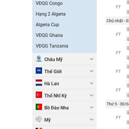
VĐQG Congo
FT
Hạng 2 Algeria
Chủ nhật - 
Algeria Cup
FT
VĐQG Ghana
VĐQG Tanzania
FT
Châu Mỹ
Thế Giới
FT
Hà Lan
FT
Thổ Nhĩ Kỳ
Thứ 5 - 30/0
Bồ Đào Nha
FT
Mỹ