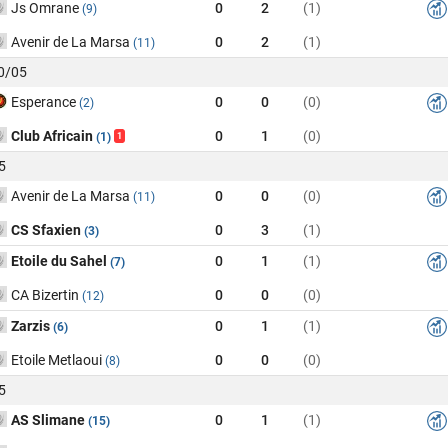
Js Omrane
0
2
(1)
(9)
Avenir de La Marsa
0
2
(1)
(11)
10/05
Esperance
0
0
(0)
(2)
Club Africain
0
1
(0)
(1)
1
5
Avenir de La Marsa
0
0
(0)
(11)
CS Sfaxien
0
3
(1)
(3)
Etoile du Sahel
0
1
(1)
(7)
CA Bizertin
0
0
(0)
(12)
Zarzis
0
1
(1)
(6)
Etoile Metlaoui
0
0
(0)
(8)
5
AS Slimane
0
1
(1)
(15)