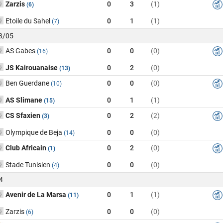
Zarzis
0
3
(1)
(6)
Etoile du Sahel
0
1
(1)
(7)
03/05
AS Gabes
0
0
(0)
(16)
JS Kairouanaise
0
2
(0)
(13)
Ben Guerdane
0
0
(0)
(10)
AS Slimane
0
1
(1)
(15)
CS Sfaxien
0
2
(2)
(3)
Olympique de Beja
0
0
(0)
(14)
Club Africain
0
2
(0)
(1)
Stade Tunisien
0
0
(0)
(4)
4
Avenir de La Marsa
0
1
(1)
(11)
Zarzis
0
0
(0)
(6)