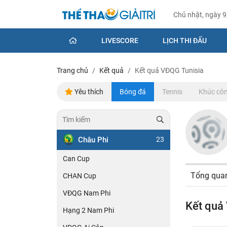
Chủ nhật, ngày 
LIVESCORE
LỊCH THI ĐẤU
Trang chủ
Kết quả
Kết quả VĐQG Tunisia
Yêu thích
Bóng đá
Tennis
Khúc côn
Châu Phi
23
Can Cup
Tổng qua
CHAN Cup
VĐQG Nam Phi
Kết quả
Hạng 2 Nam Phi