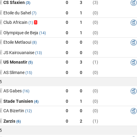
CS Sfaxien
0
3
(3)
(3)
Etoile du Sahel
0
1
(0)
(7)
Club Africain
0
1
(0)
(1)
1
Olympique de Beja
0
1
(0)
(14)
Etoile Metlaoui
0
0
(0)
(8)
JS Kairouanaise
0
0
(0)
(13)
US Monastir
0
3
(1)
(5)
AS Slimane
0
0
(0)
(15)
5
AS Gabes
0
0
(0)
(16)
Stade Tunisien
0
1
(0)
(4)
CA Bizertin
0
0
(0)
(12)
Zarzis
0
2
(1)
(6)
5