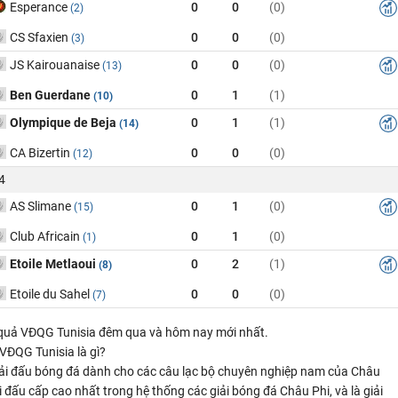
Esperance
0
0
(0)
(2)
CS Sfaxien
0
0
(0)
(3)
JS Kairouanaise
0
0
(0)
(13)
Ben Guerdane
0
1
(1)
(10)
Olympique de Beja
0
1
(1)
(14)
CA Bizertin
0
0
(0)
(12)
4
AS Slimane
0
1
(0)
(15)
Club Africain
0
1
(0)
(1)
Etoile Metlaoui
0
2
(1)
(8)
Etoile du Sahel
0
0
(0)
(7)
 quả VĐQG Tunisia đêm qua và hôm nay mới nhất.
VĐQG Tunisia là gì?
iải đấu bóng đá dành cho các câu lạc bộ chuyên nghiệp nam của Châu
ải đấu cấp cao nhất trong hệ thống các giải bóng đá Châu Phi, và là giải