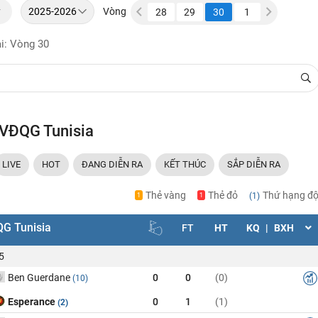
y
Vòng
24
25
26
27
28
29
30
1
2
3
ại: Vòng 30
 VĐQG Tunisia
LIVE
HOT
ĐANG DIỄN RA
KẾT THÚC
SẮP DIỄN RA
Thẻ vàng
Thẻ đỏ
Thứ hạng độ
(1)
1
1
G Tunisia
FT
HT
KQ
|
BXH
5
Ben Guerdane
0
0
(0)
(10)
Esperance
0
1
(1)
(2)