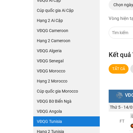
VĐQG Ai Cập
Chọn ngà
Cúp quốc gia Ai Cập
Vòng hiện t
Hạng 2 Ai Cập
VĐQG Cameroon
Hạng 2 Cameroon
VĐQG Algeria
Kết quả
VĐQG Senegal
TẤT CẢ
VĐQG Morocco
Hạng 2 Morocco
Cúp quốc gia Morocco
VĐQ
VĐQG Bờ Biển Ngà
Thứ 5 - 14/0
VĐQG Angola
FT
VĐQG Tunisia
Hạng 2 Tunisia