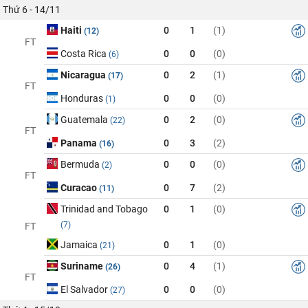
Thứ 6 - 14/11
Haiti
0
1
(1)
(12)
FT
Costa Rica
0
0
(0)
(6)
Nicaragua
0
2
(1)
(17)
FT
Honduras
0
0
(0)
(1)
Guatemala
0
2
(0)
(22)
FT
Panama
0
3
(2)
(16)
Bermuda
0
0
(0)
(2)
FT
Curacao
0
7
(2)
(11)
Trinidad and Tobago
0
1
(0)
(7)
FT
Jamaica
0
1
(0)
(21)
Suriname
0
4
(1)
(26)
FT
El Salvador
0
0
(0)
(27)