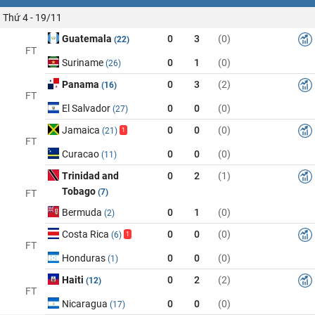
Thứ 4 - 19/11
Guatemala
0
3
(0)
(22)
FT
Suriname
0
1
(0)
(26)
Panama
0
3
(2)
(16)
FT
El Salvador
0
0
(0)
(27)
Jamaica
0
0
(0)
(21)
1
FT
Curacao
0
0
(0)
(11)
Trinidad and
0
2
(1)
Tobago
(7)
FT
Bermuda
0
1
(0)
(2)
Costa Rica
0
0
(0)
(6)
1
FT
Honduras
0
0
(0)
(1)
Haiti
0
2
(2)
(12)
FT
Nicaragua
0
0
(0)
(17)