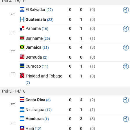
Thứ 4 - 15/10
El Salvador
0
0
(0)
(27)
FT
Guatemala
0
1
(0)
(22)
Panama
0
1
(0)
(16)
FT
Suriname
0
1
(1)
(26)
Jamaica
0
4
(3)
(21)
FT
Bermuda
0
0
(0)
(2)
Curacao
0
1
(1)
(11)
FT
Trinidad and Tobago
0
1
(0)
(7)
Thứ 3 - 14/10
Costa Rica
0
4
(2)
(6)
FT
Nicaragua
0
1
(1)
(17)
Honduras
0
3
(3)
(1)
FT
Haiti
0
0
(0)
(12)