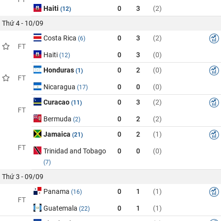
Haiti
0
3
(2)
(12)
Thứ 4 - 10/09
Costa Rica
0
3
(2)
(6)
FT
Haiti
0
3
(0)
(12)
Honduras
0
2
(0)
(1)
FT
Nicaragua
0
0
(0)
(17)
Curacao
0
3
(2)
(11)
FT
Bermuda
0
2
(2)
(2)
Jamaica
0
2
(1)
(21)
FT
Trinidad and Tobago
0
0
(0)
(7)
Thứ 3 - 09/09
Panama
0
1
(1)
(16)
FT
Guatemala
0
1
(1)
(22)