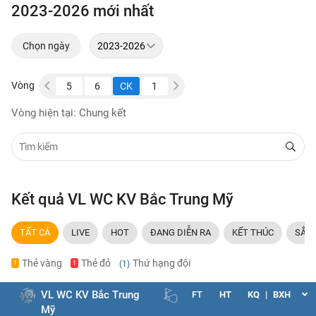
2023-2026 mới nhất
Chọn ngày
Vòng
3
4
5
6
CK
1
2
3
4
5
6
Vòng hiện tại: Chung kết
Kết quả VL WC KV Bắc Trung Mỹ
TẤT CẢ
LIVE
HOT
ĐANG DIỄN RA
KẾT THÚC
SẮP 
Thẻ vàng
Thẻ đỏ
Thứ hạng đội
(1)
1
1
VL WC KV Bắc Trung
FT
HT
KQ
|
BXH
Mỹ