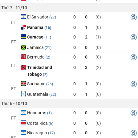
Thứ 7 - 11/10
El Salvador
0
0
(0)
(27)
FT
Panama
0
1
(0)
(16)
Curacao
0
2
(1)
(11)
FT
Jamaica
0
0
(0)
(21)
Bermuda
0
0
(0)
(2)
FT
Trinidad and
0
3
(2)
Tobago
(7)
Suriname
0
1
(0)
(26)
FT
Guatemala
0
1
(0)
(22)
Thứ 6 - 10/10
Honduras
0
0
(0)
(1)
FT
Costa Rica
0
0
(0)
(6)
Nicaragua
0
0
(0)
(17)
FT