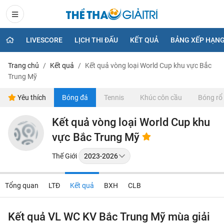
LIVESCORE
LỊCH THI ĐẤU
KẾT QUẢ
BẢNG XẾP HẠN
Trang chủ
Kết quả
Kết quả vòng loại World Cup khu vực Bắc
Trung Mỹ
Yêu thích
Bóng đá
Tennis
Khúc côn cầu
Bóng rổ
Kết quả vòng loại World Cup khu
vực Bắc Trung Mỹ
Thế Giới
Tổng quan
LTĐ
Kết quả
BXH
CLB
Kết quả VL WC KV Bắc Trung Mỹ mùa giải