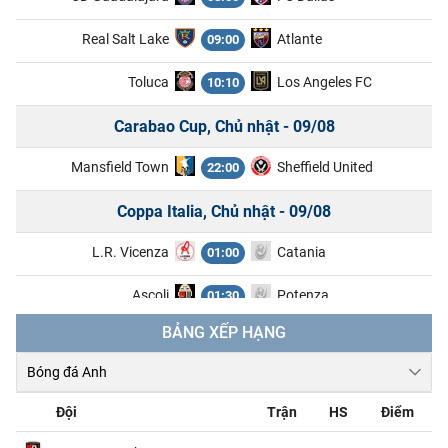
Real Salt Lake
Atlante
09:00
Toluca
Los Angeles FC
10:10
Carabao Cup, Chủ nhật - 09/08
Mansfield Town
Sheffield United
22:00
Coppa Italia, Chủ nhật - 09/08
L.R. Vicenza
Catania
01:00
Ascoli
Potenza
01:30
BẢNG XẾP HẠNG
Ligue 2, Chủ nhật - 09/08
Boulogne
Nancy
01:45
Đội
Trận
HS
Điểm
Clermont Foot 63
Reims
01:45