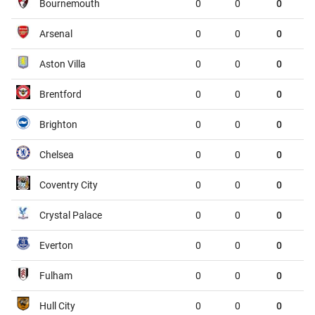
Bournemouth
0
0
0
Dunkerque
Grenoble
01:45
Arsenal
0
0
0
Metz
Guingamp
01:45
Aston Villa
0
0
0
Montpellier
Dijon
01:45
Brentford
0
0
0
Nantes
Red Star
01:45
Brighton
0
0
0
Pau
FC Annecy
01:45
Chelsea
0
0
0
Rodez
Laval
01:45
Coventry City
0
0
0
Sochaux
Saint-Etienne
01:45
Crystal Palace
0
0
0
VĐQG Bồ Đào Nha, Chủ nhật - 09/08
Everton
0
0
0
Vitoria de Guimaraes
Arouca
00:00
Fulham
0
0
0
VĐQG Argentina, Chủ nhật - 09/08
Hull City
0
0
0
Atletico Tucuman
Sarmiento
00:45