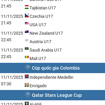
21:45
Tajikistan U17
11/11/2025
Czechia U17
21:45
USA U17
11/11/2025
New Zealand U17
22:45
Austria U17
11/11/2025
Saudi Arabia U17
22:45
Mali U17
Cúp quốc gia Colombia
11/11/2025
Independiente Medellin
07:30
Envigado
Qatar Stars League Cup
11/11/2025
Al-Ahli