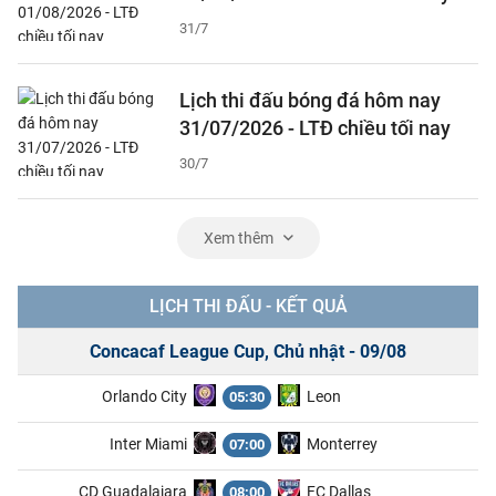
31/7
Lịch thi đấu bóng đá hôm nay
31/07/2026 - LTĐ chiều tối nay
30/7
Xem thêm
LỊCH THI ĐẤU - KẾT QUẢ
Concacaf League Cup, Chủ nhật - 09/08
Orlando City
Leon
05:30
Inter Miami
Monterrey
07:00
CD Guadalajara
FC Dallas
08:00