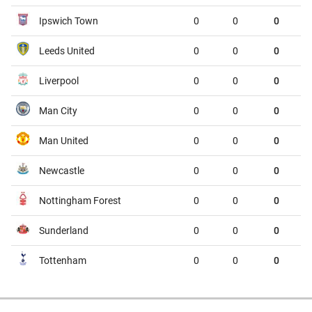
Ipswich Town
0
0
0
Deportivo Riestra
Estudiantes de la Plata
00:45
Leeds United
0
0
0
VĐQG Bỉ, Chủ nhật - 09/08
Liverpool
0
0
0
St.Truiden
Lommel
01:45
Man City
0
0
0
Westerlo
Union St.Gilloise
01:45
Man United
0
0
0
VĐQG Brazil, Chủ nhật - 09/08
Newcastle
0
0
0
Gremio
Sao Paulo
02:00
Nottingham Forest
0
0
0
VĐQG Bồ Đào Nha, Chủ nhật - 09/08
Sunderland
0
0
0
CF Estrela da Amadora
Sporting
02:30
Tottenham
0
0
0
VĐQG Argentina, Chủ nhật - 09/08
Tigre
River Plate
03:00