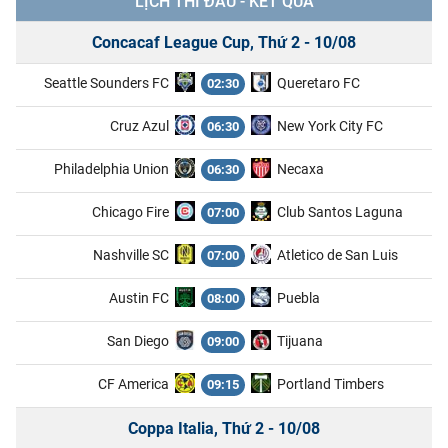
LỊCH THI ĐẤU - KẾT QUẢ
Concacaf League Cup, Thứ 2 - 10/08
Seattle Sounders FC
Queretaro FC
02:30
Cruz Azul
New York City FC
06:30
Philadelphia Union
Necaxa
06:30
Chicago Fire
Club Santos Laguna
07:00
Nashville SC
Atletico de San Luis
07:00
Austin FC
Puebla
08:00
San Diego
Tijuana
09:00
CF America
Portland Timbers
09:15
Coppa Italia, Thứ 2 - 10/08