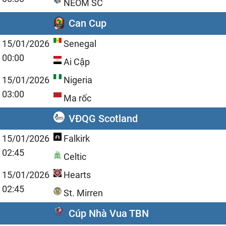
NEOM SC
Can Cup
15/01/2026
Senegal
00:00
Ai Cập
15/01/2026
Nigeria
03:00
Ma rốc
VĐQG Scotland
15/01/2026
Falkirk
02:45
Celtic
15/01/2026
Hearts
02:45
St. Mirren
Cúp Nhà Vua TBN