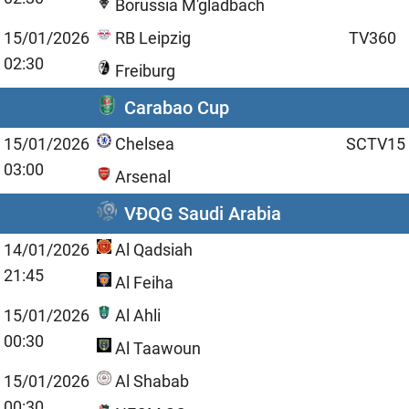
Borussia M'gladbach
15/01/2026
RB Leipzig
TV360
02:30
Freiburg
Carabao Cup
15/01/2026
Chelsea
SCTV15
03:00
Arsenal
VĐQG Saudi Arabia
14/01/2026
Al Qadsiah
21:45
Al Feiha
15/01/2026
Al Ahli
00:30
Al Taawoun
15/01/2026
Al Shabab
00:30