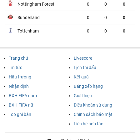
Nottingham Forest
0
0
0
Flamengo
Vitoria
05:30
Sunderland
0
0
0
VĐQG Argentina, Thứ 2 - 10/08
Tottenham
0
0
0
Argentinos Juniors
Racing Club
06:15
Hạng 2 Thổ Nhĩ Kỳ, Thứ 2 - 10/08
Trang chủ
Livescore
Bodrum FK
Bursaspor
01:30
Tin tức
Lịch thi đấu
Hậu trường
Kết quả
Van Spor Kulubu
Kayserispor
01:30
Nhận định
Bảng xếp hạng
VĐQG Na Uy, Thứ 2 - 10/08
BXH FIFA nam
Giới thiệu
BXH FIFA nữ
Điều khoản sử dụng
Kristiansund BK
Molde
00:15
Top ghi bàn
Chính sách bảo mật
Hạng 2 Brazil, Thứ 2 - 10/08
Liên hệ hợp tác
Nautico
Atletico GO
02:00