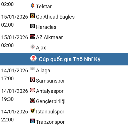
02:00
Telstar
15/01/2026
Go Ahead Eagles
02:00
Heracles
15/01/2026
AZ Alkmaar
03:00
Ajax
Cúp quốc gia Thổ Nhĩ Kỳ
14/01/2026
Aliaga
17:00
Samsunspor
14/01/2026
Antalyaspor
19:30
Gençlerbirliği
14/01/2026
Istanbulspor
22:00
Trabzonspor