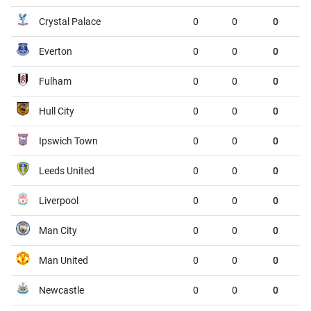
Palmeiras
Internacional
02:00
Crystal Palace
0
0
0
VĐQG Bồ Đào Nha, Thứ 2 - 10/08
Everton
0
0
0
Benfica
Academico Viseu
02:30
Fulham
0
0
0
Gil Vicente
Rio Ave
02:30
Hull City
0
0
0
Moreirense
SC Braga
02:30
Ipswich Town
0
0
0
VĐQG Argentina, Thứ 2 - 10/08
Leeds United
0
0
0
Defensa y Justicia
Newell's Old Boys
03:45
Liverpool
0
0
0
Gimnasia LP
Barracas Central
03:45
Man City
0
0
0
VĐQG Brazil, Thứ 2 - 10/08
Man United
0
0
0
RB Bragantino
Corinthians
04:30
Newcastle
0
0
0
Santos FC
Athletico Paranaense
04:30