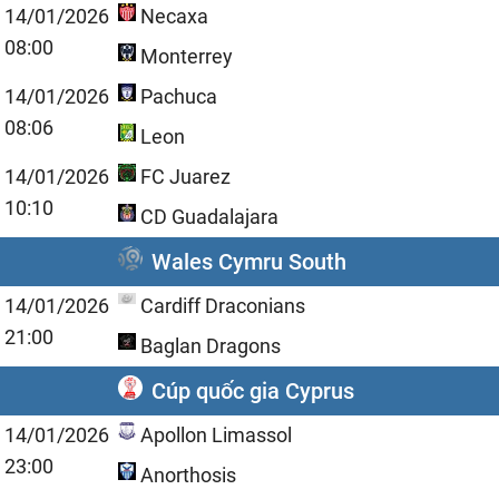
14/01/2026
Necaxa
08:00
Monterrey
14/01/2026
Pachuca
08:06
Leon
14/01/2026
FC Juarez
10:10
CD Guadalajara
Wales Cymru South
14/01/2026
Cardiff Draconians
21:00
Baglan Dragons
Cúp quốc gia Cyprus
14/01/2026
Apollon Limassol
23:00
Anorthosis