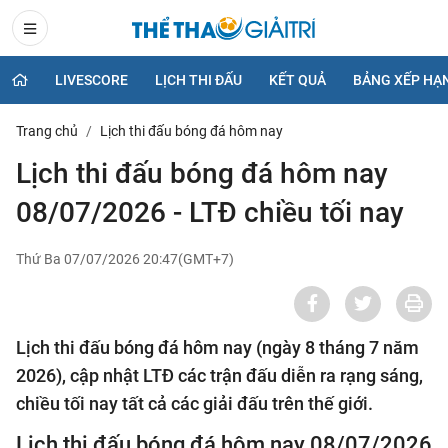
LIVESCORE
LỊCH THI ĐẤU
KẾT QUẢ
BẢNG XẾP HẠ
Trang chủ
Lịch thi đấu bóng đá hôm nay
Lịch thi đấu bóng đá hôm nay
08/07/2026 - LTĐ chiều tối nay
Thứ Ba 07/07/2026 20:47(GMT+7)
Lịch thi đấu bóng đá hôm nay (ngày 8 tháng 7 năm
2026), cập nhật LTĐ các trận đấu diễn ra rạng sáng,
chiều tối nay tất cả các giải đấu trên thế giới.
Lịch thi đấu bóng đá hôm nay 08/07/2026