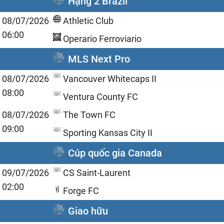
Hạng 2 Brazil
08/07/2026
Athletic Club
06:00
Operario Ferroviario
MLS Next Pro
08/07/2026
Vancouver Whitecaps II
08:00
Ventura County FC
08/07/2026
The Town FC
09:00
Sporting Kansas City II
Cúp quốc gia Canada
09/07/2026
CS Saint-Laurent
02:00
Forge FC
Giao hữu