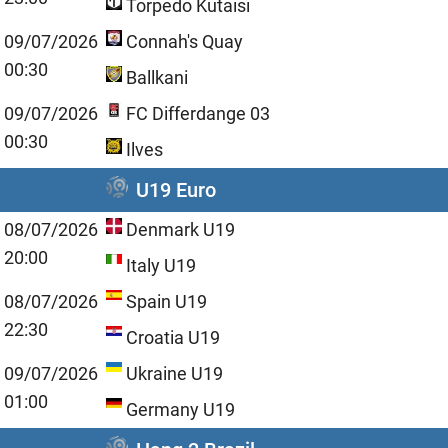
Torpedo Kutaisi
09/07/2026
Connah's Quay
00:30
Ballkani
09/07/2026
FC Differdange 03
00:30
Ilves
U19 Euro
08/07/2026
Denmark U19
20:00
Italy U19
08/07/2026
Spain U19
22:30
Croatia U19
09/07/2026
Ukraine U19
01:00
Germany U19