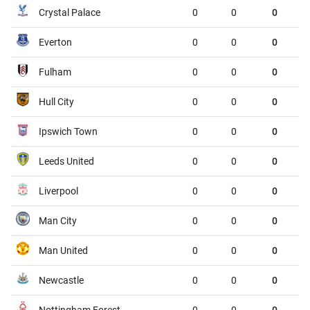
Crystal Palace
0
0
0
VĐQG Bồ Đào Nha, Chủ nhật - 09/08
Everton
0
0
0
Vitoria de Guimaraes
Arouca
00:00
Fulham
0
0
0
VĐQG Argentina, Chủ nhật - 09/08
Hull City
0
0
0
Atletico Tucuman
Sarmiento
00:45
Ipswich Town
0
0
0
Deportivo Riestra
Estudiantes de la Plata
00:45
Leeds United
0
0
0
VĐQG Bỉ, Chủ nhật - 09/08
Liverpool
0
0
0
St.Truiden
Lommel
01:45
Man City
0
0
0
Westerlo
Union St.Gilloise
01:45
Man United
0
0
0
VĐQG Brazil, Chủ nhật - 09/08
Newcastle
0
0
0
Gremio
Sao Paulo
02:00
Nottingham Forest
0
0
0